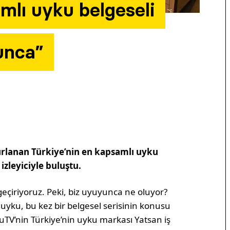
mlı uyku belgeseli
unca”
zırlanan Türkiye’nin en kapsamlı uyku
izleyiciyle buluştu.
geçiriyoruz. Peki, biz uyuyunca ne oluyor?
uyku, bu kez bir belgesel serisinin konusu
luTV’nin Türkiye’nin uyku markası Yatsan iş