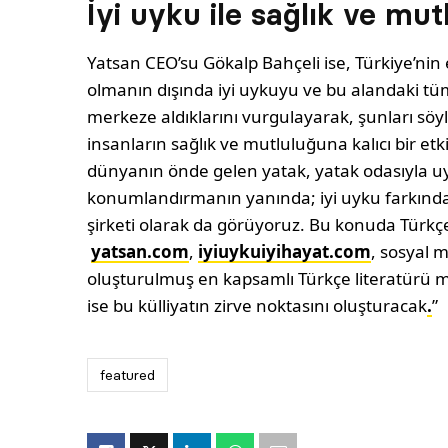
İyi uyku ile sağlık ve mutl
Yatsan CEO’su Gökalp Bahçeli ise, Türkiye’nin
olmanın dışında iyi uykuyu ve bu alandaki tüm
merkeze aldıklarını vurgulayarak, şunları söyl
insanların sağlık ve mutluluğuna kalıcı bir et
dünyanın önde gelen yatak, yatak odasıyla uyk
konumlandırmanın yanında; iyi uyku farkınd
şirketi olarak da görüyoruz. Bu konuda Türkçe
yatsan.com
,
iyiuykuiyihayat.com
, sosyal 
oluşturulmuş en kapsamlı Türkçe literatürü m
ise bu külliyatın zirve noktasını oluşturacak
.
”
featured