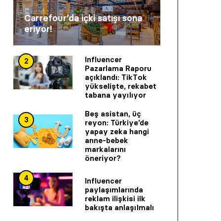
Carrefour’da içki satışı sona
eriyor!
Influencer
2
Pazarlama Raporu
açıklandı: TikTok
yükselişte, rekabet
tabana yayılıyor
Beş asistan, üç
3
reyon: Türkiye’de
yapay zeka hangi
anne-bebek
markalarını
öneriyor?
4
Influencer
paylaşımlarında
reklam ilişkisi ilk
bakışta anlaşılmalı