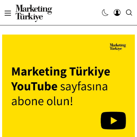
Abone Ol
Haberler
Yaratıcı İşler
Dergiler
Etkinlikler
Söyleşiler
Kariyer