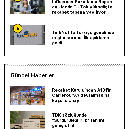
Influencer Pazarlama Raporu
açıklandı: TikTok yükselişte,
rekabet tabana yayılıyor
5
TurkNet’te Türkiye genelinde
erişim sorunu: İlk açıklama
geldi
Güncel Haberler
Rekabet Kurulu’ndan A101’in
CarrefourSA devralmasına
koşullu onay
TDK sözlüğünde
“Sürdürülebilirlik” tanımı
genişletildi