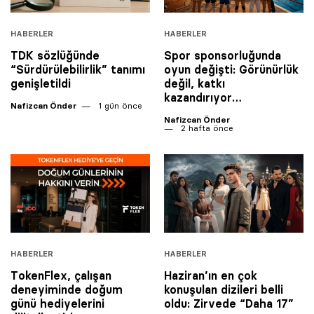
HABERLER
HABERLER
TDK sözlüğünde
Spor sponsorluğunda
“Sürdürülebilirlik” tanımı
oyun değişti: Görünürlük
genişletildi
değil, katkı
kazandırıyor…
Nafizcan Önder
1 gün önce
Nafizcan Önder
2 hafta önce
HABERLER
HABERLER
TokenFlex, çalışan
Haziran’ın en çok
deneyiminde doğum
konuşulan dizileri belli
günü hediyelerini
oldu: Zirvede “Daha 17”