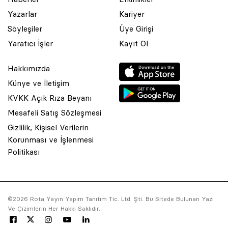
Yazarlar
Kariyer
Söyleşiler
Üye Girişi
Yaratıcı İşler
Kayıt Ol
Hakkımızda
Künye ve İletişim
KVKK Açık Rıza Beyanı
Mesafeli Satış Sözleşmesi
Gizlilik, Kişisel Verilerin
Korunması ve İşlenmesi
© 2001 Rota Yayın Yapım Tanıtım Tic. Ltd. Şti. Bu Sitede Bulunan
Politikası
Yazı Ve Çizimlerin Her Hakkı Saklıdır.
Asquared WordPress Agency
tarafından tasarlanmış ve
kodlanmıştır.
©2026 Rota Yayın Yapım Tanıtım Tic. Ltd. Şti. Bu Sitede Bulunan Yazı
Ve Çizimlerin Her Hakkı Saklıdır.