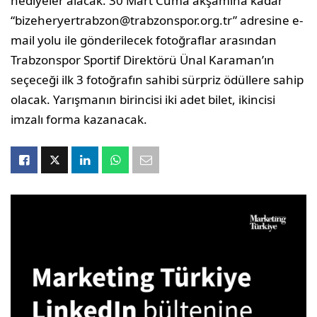
hediyeler alacak. 30 Mart Cuma akşamına kadar
“
bizeheryertrabzon@trabzonspor.org.tr
” adresine e-
mail yolu ile gönderilecek fotoğraflar arasından
Trabzonspor Sportif Direktörü Ünal Karaman’ın
seçeceği ilk 3 fotoğrafın sahibi sürpriz ödüllere sahip
olacak. Yarışmanın birincisi iki adet bilet, ikincisi
imzalı forma kazanacak.