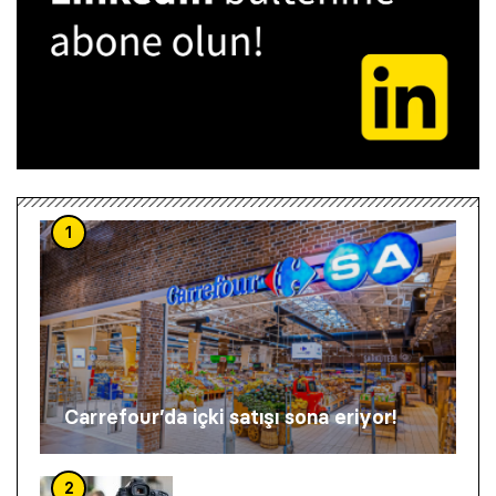
1
Carrefour’da içki satışı sona eriyor!
2