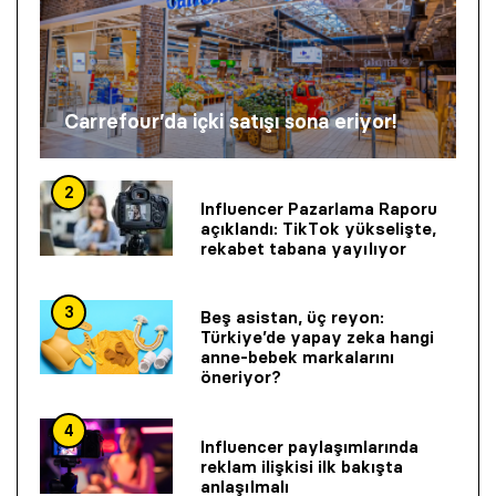
Carrefour’da içki satışı sona eriyor!
2
Influencer Pazarlama Raporu
açıklandı: TikTok yükselişte,
rekabet tabana yayılıyor
3
Beş asistan, üç reyon:
Türkiye’de yapay zeka hangi
anne-bebek markalarını
öneriyor?
4
Influencer paylaşımlarında
reklam ilişkisi ilk bakışta
anlaşılmalı