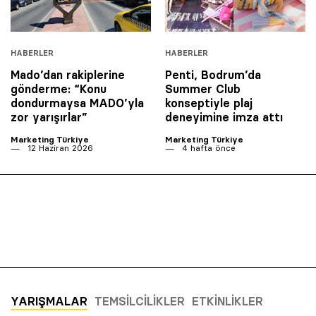
HABERLER
HABERLER
Mado’dan rakiplerine
Penti, Bodrum’da
gönderme: “Konu
Summer Club
dondurmaysa MADO’yla
konseptiyle plaj
zor yarışırlar”
deneyimine imza attı
Marketing Türkiye
Marketing Türkiye
12 Haziran 2026
4 hafta önce
YARIŞMALAR
TEMSILCILIKLER
ETKINLIKLER