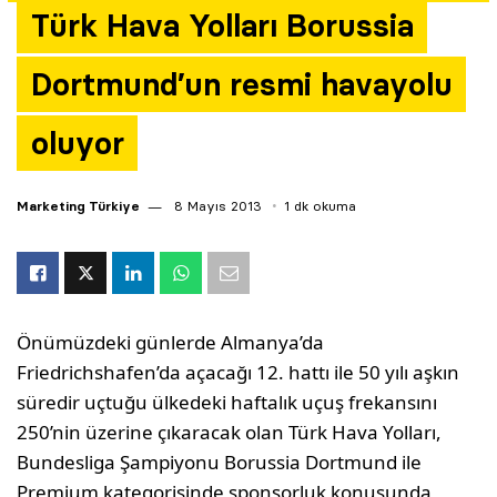
Türk Hava Yolları Borussia
Yazarlar
Dortmund’un resmi havayolu
Araştırma
oluyor
Marketing Türkiye
8 Mayıs 2013
1 dk okuma
Önümüzdeki günlerde Almanya’da
Friedrichshafen’da açacağı 12. hattı ile 50 yılı aşkın
süredir uçtuğu ülkedeki haftalık uçuş frekansını
250’nin üzerine çıkaracak olan Türk Hava Yolları,
Bundesliga Şampiyonu Borussia Dortmund ile
Premium kategorisinde sponsorluk konusunda