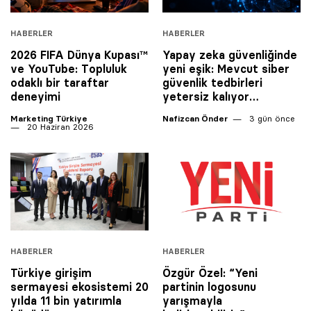
HABERLER
HABERLER
2026 FIFA Dünya Kupası™
Yapay zeka güvenliğinde
ve YouTube: Topluluk
yeni eşik: Mevcut siber
odaklı bir taraftar
güvenlik tedbirleri
deneyimi
yetersiz kalıyor…
Marketing Türkiye
Nafizcan Önder
3 gün önce
20 Haziran 2026
HABERLER
HABERLER
Türkiye girişim
Özgür Özel: “Yeni
sermayesi ekosistemi 20
partinin logosunu
yılda 11 bin yatırımla
yarışmayla