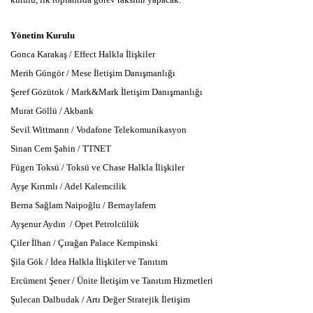
Yönetim Kurulu
Gonca Karakaş / Effect Halkla İlişkiler
Merih Güngör / Mese İletişim Danışmanlığı
Şeref Gözütok / Mark&Mark İletişim Danışmanlığı
Murat Göllü / Akbank
Sevil Wittmann / Vodafone Telekomunikasyon
Sinan Cem Şahin / TTNET
Fügen Toksü / Toksü ve Chase Halkla İlişkiler
Ayşe Kırımlı / Adel Kalemcilik
Berna Sağlam Naipoğlu / Bernaylafem
Ayşenur Aydın / Opet Petrolcülük
Çiler İlhan / Çırağan Palace Kempinski
Şila Gök / İdea Halkla İlişkiler ve Tanıtım
Ercüment Şener / Ünite İletişim ve Tanıtım Hizmetleri
Şulecan Dalbudak / Artı Değer Stratejik İletişim