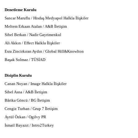
Denetleme Kurulu
Sancar Maruflu / Hisdaş Medyapol Halkla İlişkiler
Meltem Erkaan Atalan / A&B İletişim
Sibel Berkan / Nadir Gayrimenkul
Ali Akkın / Effect Halkla İlişkiler
Esra Zincirkıran Aydın / Global Hill&Knowlton
Başak Solmaz / TÜSİAD
Disiplin Kurulu
Canan Noyan / Image Halkla İlişkiler
Sibel Asna / A&B İletişim
Bârika Göncü / BG İletişim
Cengiz Turhan / Grup 7 İletişim
Aytül Özkan / Ogilvy PR
İsmail Bayazıt / Intro2Turkey