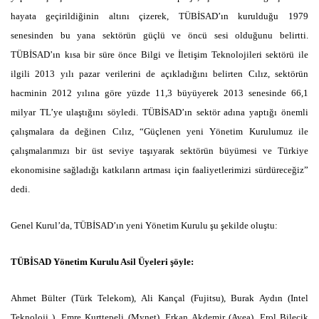
hayata geçirildiğinin altını çizerek, TÜBİSAD’ın kurulduğu 1979
senesinden bu yana sektörün güçlü ve öncü sesi olduğunu belirtti.
TÜBİSAD’ın kısa bir süre önce Bilgi ve İletişim Teknolojileri sektörü ile
ilgili 2013 yılı pazar verilerini de açıkladığını belirten Cılız, sektörün
hacminin 2012 yılına göre yüzde 11,3 büyüyerek 2013 senesinde 66,1
milyar TL’ye ulaştığını söyledi. TÜBİSAD’ın sektör adına yaptığı önemli
çalışmalara da değinen Cılız, “Güçlenen yeni Yönetim Kurulumuz ile
çalışmalarımızı bir üst seviye taşıyarak sektörün büyümesi ve Türkiye
ekonomisine sağladığı katkıların artması için faaliyetlerimizi sürdüreceğiz”
dedi.
Genel Kurul’da, TÜBİSAD’ın yeni Yönetim Kurulu şu şekilde oluştu:
TÜBİSAD Yönetim Kurulu Asil Üyeleri şöyle:
Ahmet Bülter (Türk Telekom), Ali Kançal (Fujitsu), Burak Aydın (Intel
Teknoloji ), Emre Kurttepeli (Mynet), Erkan Akdemir (Avea), Erol Bilecik