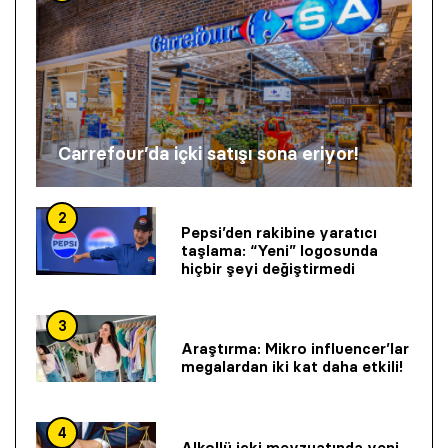
Carrefour’da içki satışı sona eriyor!
2
Pepsi’den rakibine yaratıcı
taşlama: “Yeni” logosunda
hiçbir şeyi değiştirmedi
3
Araştırma: Mikro influencer’lar
megalardan iki kat daha etkili!
4
Alkollü içki mevzuatında yeni