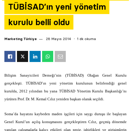
TÜBİSAD’ın yeni yönetim
Yazarlar
kurulu belli oldu
Araştırma
Marketing Türkiye
28 Mayıs 2014
1 dk okuma
Bilişim Sanayicileri Derneği’nin (TÜBİSAD) Olağan Genel Kurulu
gerçekleşti. TÜBİSAD’ın yeni yönetim kurulunun belirlendiği genel
kurulda, 2012 yılından bu yana TÜBİSAD Yönetim Kurulu Başkanlığı’nı
yürüten Prof. Dr. M. Kemal Cılız yeniden başkan olarak seçildi.
Soma’da hayatını kaybeden maden işçileri için saygı duruşu ile başlayan
Genel Kurul’un açılış konuşmasını gerçekleştiren Cılız, geçmiş dönemde
yapılan çalışmalarla kalıcı etkileri olan proje, işbirlikleri ve girişimlerin