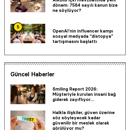
dönem: 7584 sayılı kanun bize
ne söylüyor?
5
OpenAI’nin influencer kampı
sosyal medyada “distopya”
tartışmasını başlattı
Güncel Haberler
Smiling Report 2026:
Müşteriyle kurulan insani bağ
giderek zayıflıyor…
Halkla ilişkiler, güven üzerine
söz söyleyecek kadar
güvenilir bir mes­lek olarak
görülüyor mu?