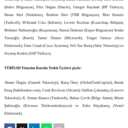
(Index Bilgisayar), Filiz Doğan (Oracle), Güngör Kaymak (HP Türkiye),
Hasan Süel (Vodafone), İbrahim Özer (TNB Bilgisayar), İlker Kuruöz
(Turkcell), M.Kemal Cılız (İnfonet), Levent Kızıltan (Eczacıbaşı Bilişim),
Mehmet Nalbantoğlu (Koçsistem), Nazım Özdemir (Exper Bilgisayar) Serdar
Tunaoğlu (Karel), Tamer Özmen (Microsoft), Turgut Gürsoy (Avez
Elektronik), Ümit Cinali (Cisco Systems), Veli Tan Kirtiş (Akfa Teknoloji) ve
Zeynep Keskin (SAP Türkiye).
TÜBİSAD Yönetim Kurulu Yedek Üyeleri şöyle:
Ahmet Öngün (Gantek Teknoloji), Barış Öney (GlobalTurkCapital), Burak
Ertaş (Sahibinden.com), Cenk Kıvılcım (Alcatel), Gülfem Çakmakçı (Lenovo
Teknoloji), K. Erman Karaca (Tradesoft), Hakan Çevik (Bilge Adam), Murat
Şahinoğlu (Ericsson Telekomünikasyon) ve Zafer Küçükateş (Vestel
Elektronik).