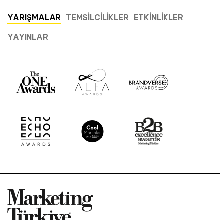
YARIŞMALAR
TEMSILCILIKLER
ETKINLIKLER
YAYINLAR