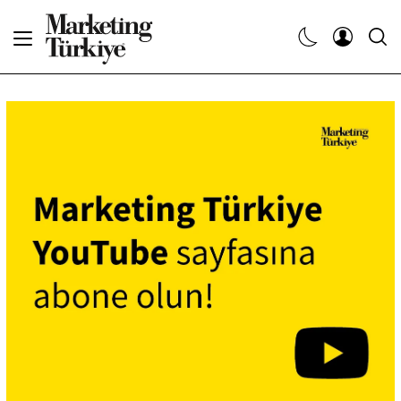
Abone Ol
Haberler
Yaratıcı İşler
Dergiler
Etkinlikler
Söyleşiler
Kariyer