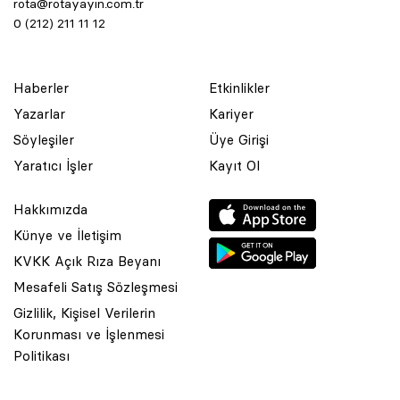
rota@rotayayin.com.tr
0 (212) 211 11 12
Haberler
Etkinlikler
Yazarlar
Kariyer
Söyleşiler
Üye Girişi
Yaratıcı İşler
Kayıt Ol
Hakkımızda
Künye ve İletişim
KVKK Açık Rıza Beyanı
Mesafeli Satış Sözleşmesi
Gizlilik, Kişisel Verilerin
Korunması ve İşlenmesi
© 2001 Rota Yayın Yapım Tanıtım Tic. Ltd. Şti. Bu Sitede Bulunan
Politikası
Yazı Ve Çizimlerin Her Hakkı Saklıdır.