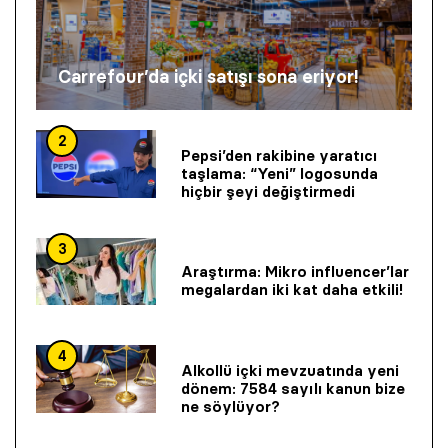
Carrefour’da içki satışı sona eriyor!
2
Pepsi’den rakibine yaratıcı
taşlama: “Yeni” logosunda
hiçbir şeyi değiştirmedi
3
Araştırma: Mikro influencer’lar
megalardan iki kat daha etkili!
4
Alkollü içki mevzuatında yeni
dönem: 7584 sayılı kanun bize
ne söylüyor?