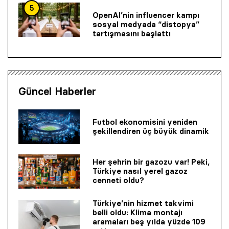
5
OpenAI’nin influencer kampı
sosyal medyada “distopya”
tartışmasını başlattı
Güncel Haberler
Futbol ekonomisini yeniden
şekillendiren üç büyük dinamik
Her şehrin bir gazozu var! Peki,
Türkiye nasıl yerel gazoz
cenneti oldu?
Türkiye’nin hizmet takvimi
belli oldu: Klima montajı
aramaları beş yılda yüzde 109