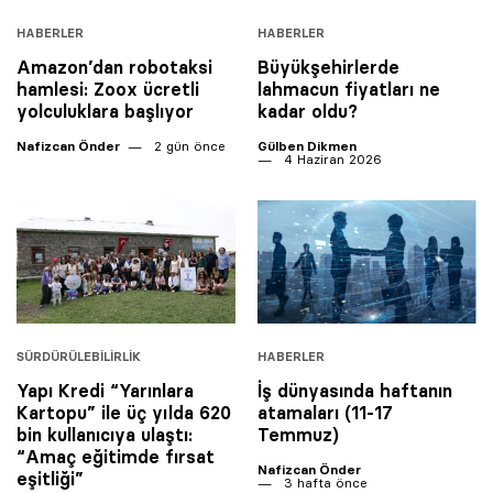
HABERLER
HABERLER
Amazon’dan robotaksi
Büyükşehirlerde
hamlesi: Zoox ücretli
lahmacun fiyatları ne
yolculuklara başlıyor
kadar oldu?
Nafizcan Önder
2 gün önce
Gülben Dikmen
4 Haziran 2026
SÜRDÜRÜLEBILIRLIK
HABERLER
Yapı Kredi “Yarınlara
İş dünyasında haftanın
Kartopu” ile üç yılda 620
atamaları (11-17
bin kullanıcıya ulaştı:
Temmuz)
“Amaç eğitimde fırsat
Nafizcan Önder
eşitliği”
3 hafta önce