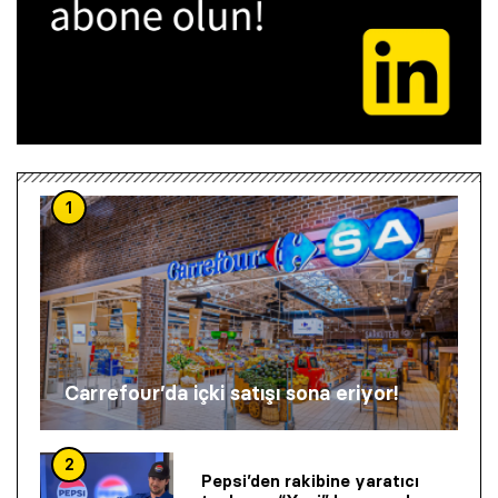
1
Carrefour’da içki satışı sona eriyor!
2
Pepsi’den rakibine yaratıcı