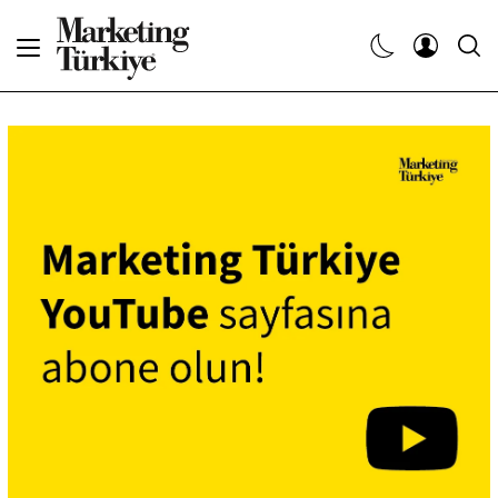
Abone Ol
Haberler
Yaratıcı İşler
Dergiler
Etkinlikler
Söyleşiler
Kariyer