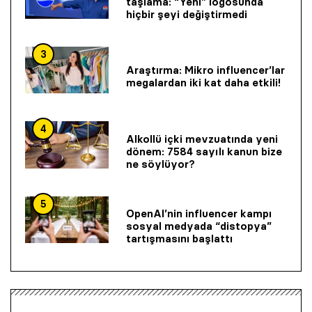
taşlama: “Yeni” logosunda
hiçbir şeyi değiştirmedi
3
Araştırma: Mikro influencer’lar
megalardan iki kat daha etkili!
4
Alkollü içki mevzuatında yeni
dönem: 7584 sayılı kanun bize
ne söylüyor?
5
OpenAI’nin influencer kampı
sosyal medyada “distopya”
tartışmasını başlattı