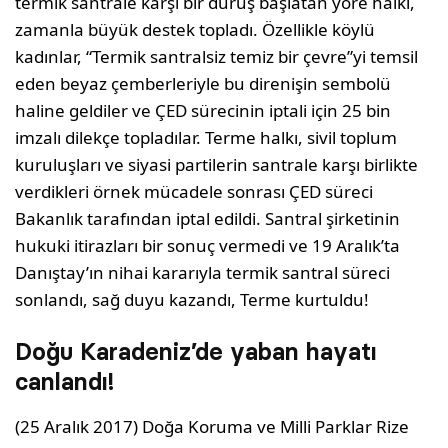
termik santrale karşı bir duruş başlatan yöre halkı,
zamanla büyük destek topladı. Özellikle köylü
kadınlar, “Termik santralsiz temiz bir çevre”yi temsil
eden beyaz çemberleriyle bu direnişin sembolü
haline geldiler ve ÇED sürecinin iptali için 25 bin
imzalı dilekçe topladılar. Terme halkı, sivil toplum
kuruluşları ve siyasi partilerin santrale karşı birlikte
verdikleri örnek mücadele sonrası ÇED süreci
Bakanlık tarafından iptal edildi. Santral şirketinin
hukuki itirazları bir sonuç vermedi ve 19 Aralık’ta
Danıştay’ın nihai kararıyla termik santral süreci
sonlandı, sağ duyu kazandı, Terme kurtuldu!
Doğu Karadeniz’de yaban hayatı
canlandı!
(25 Aralık 2017) Doğa Koruma ve Milli Parklar Rize