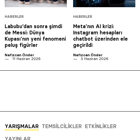
HABERLER
HABERLER
Labubu’dan sonra şimdi
Meta’nın AI krizi:
de Messi: Dünya
Instagram hesapları
Kupası’nın yeni fenomeni
chatbot üzerinden ele
peluş figürler
geçirildi
Nafizcan Önder
Nafizcan Önder
11 Haziran 2026
3 Haziran 2026
YARIŞMALAR
TEMSILCILIKLER
ETKINLIKLER
YAYINLAR