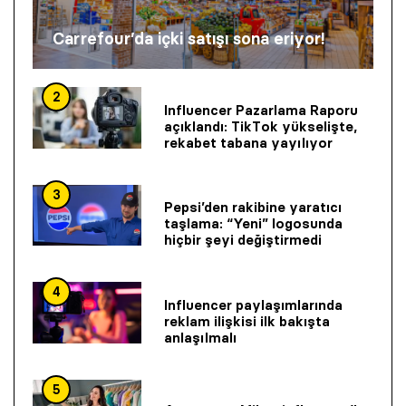
Carrefour’da içki satışı sona eriyor!
2
Influencer Pazarlama Raporu
açıklandı: TikTok yükselişte,
rekabet tabana yayılıyor
3
Pepsi’den rakibine yaratıcı
taşlama: “Yeni” logosunda
hiçbir şeyi değiştirmedi
4
Influencer paylaşımlarında
reklam ilişkisi ilk bakışta
anlaşılmalı
5