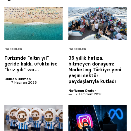
HABERLER
HABERLER
Turizmde “altın yıl”
36 yıllık hafıza,
geride kaldı, ufukta ise
bitmeyen dönüşüm:
“kriz yılı” var…
Marketing Türkiye yeni
yaşını sektör
Gülben Dikmen
paydaşlarıyla kutladı
7 Haziran 2026
Nafizcan Önder
2 Temmuz 2026