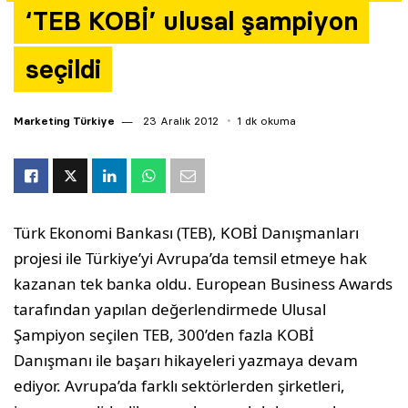
‘TEB KOBİ’ ulusal şampiyon
Yazarlar
seçildi
Araştırma
Marketing Türkiye
23 Aralık 2012
1 dk okuma
Türk Ekonomi Bankası (TEB), KOBİ Danışmanları
projesi ile Türkiye’yi Avrupa’da temsil etmeye hak
kazanan tek banka oldu. European Business Awards
tarafından yapılan değerlendirmede Ulusal
Şampiyon seçilen TEB, 300’den fazla KOBİ
Danışmanı ile başarı hikayeleri yazmaya devam
ediyor. Avrupa’da farklı sektörlerden şirketleri,