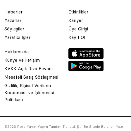
Haberler
Etkinlikler
Yazarlar
Kariyer
Söyleşiler
Üye Girişi
Yaratıcı İşler
Kayıt Ol
Hakkımızda
Künye ve İletişim
KVKK Açık Rıza Beyanı
Mesafeli Satış Sözleşmesi
Gizlilik, Kişisel Verilerin
Korunması ve İşlenmesi
© 2001 Rota Yayın Yapım Tanıtım Tic. Ltd. Şti. Bu Sitede Bulunan
Politikası
Yazı Ve Çizimlerin Her Hakkı Saklıdır.
Asquared WordPress Agency
tarafından tasarlanmış ve
kodlanmıştır.
©2026 Rota Yayın Yapım Tanıtım Tic. Ltd. Şti. Bu Sitede Bulunan Yazı