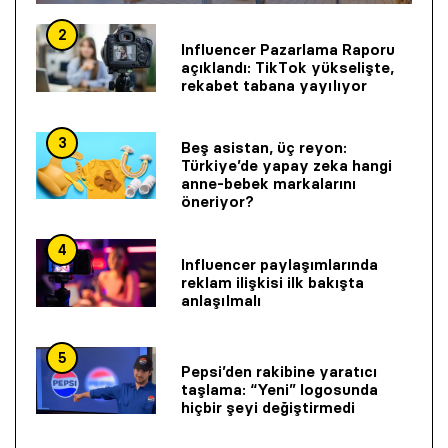
2
Influencer Pazarlama Raporu
açıklandı: TikTok yükselişte,
rekabet tabana yayılıyor
3
Beş asistan, üç reyon:
Türkiye’de yapay zeka hangi
anne-bebek markalarını
öneriyor?
4
Influencer paylaşımlarında
reklam ilişkisi ilk bakışta
anlaşılmalı
5
Pepsi’den rakibine yaratıcı
taşlama: “Yeni” logosunda
hiçbir şeyi değiştirmedi