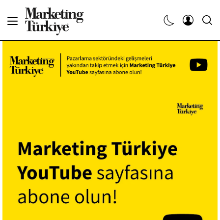
Abone Ol
Haberler
Yaratıcı İşler
Dergiler
Etkinlikler
Söyleşiler
Kariyer