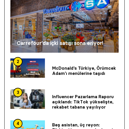
Carrefour’da içki satışı sona eriyor!
2
McDonald’s Türkiye, Örümcek
Adam’ı menülerine taşıdı
3
Influencer Pazarlama Raporu
açıklandı: TikTok yükselişte,
rekabet tabana yayılıyor
4
Beş asistan, üç reyon: