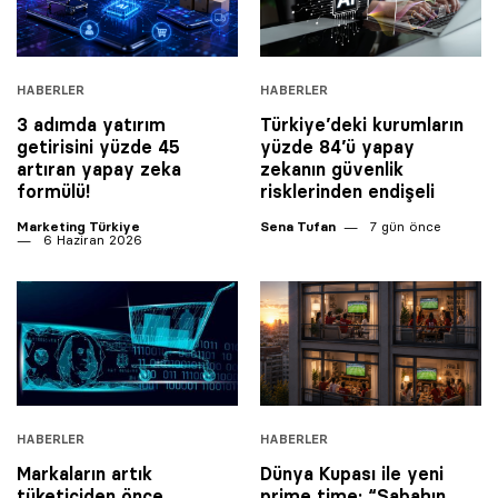
HABERLER
HABERLER
3 adımda yatırım
Türkiye’deki kurumların
getirisini yüzde 45
yüzde 84’ü yapay
artıran yapay zeka
zekanın güvenlik
formülü!
risklerinden endişeli
Marketing Türkiye
Sena Tufan
7 gün önce
6 Haziran 2026
HABERLER
HABERLER
Markaların artık
Dünya Kupası ile yeni
tüketiciden önce
prime time: “Sabahın