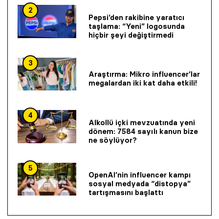
2
Pepsi’den rakibine yaratıcı
taşlama: “Yeni” logosunda
hiçbir şeyi değiştirmedi
3
Araştırma: Mikro influencer’lar
megalardan iki kat daha etkili!
4
Alkollü içki mevzuatında yeni
dönem: 7584 sayılı kanun bize
ne söylüyor?
5
OpenAI’nin influencer kampı
sosyal medyada “distopya”
tartışmasını başlattı