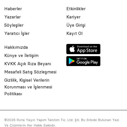
Haberler
Etkinlikler
Yazarlar
Kariyer
Söyleşiler
Üye Girişi
Yaratıcı İşler
Kayıt Ol
Hakkımızda
Künye ve İletişim
KVKK Açık Rıza Beyanı
Mesafeli Satış Sözleşmesi
Gizlilik, Kişisel Verilerin
Korunması ve İşlenmesi
© 2001 Rota Yayın Yapım Tanıtım Tic. Ltd. Şti. Bu Sitede Bulunan
Politikası
Yazı Ve Çizimlerin Her Hakkı Saklıdır.
Asquared WordPress Agency
tarafından tasarlanmış ve
kodlanmıştır.
©2026 Rota Yayın Yapım Tanıtım Tic. Ltd. Şti. Bu Sitede Bulunan Yazı
Ve Çizimlerin Her Hakkı Saklıdır.