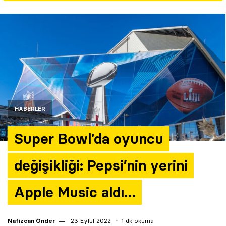
Yazarlar
Araştırma
HABERLER
Super Bowl’da oyuncu
değişikliği: Pepsi’nin yerini
Apple Music aldı…
Nafizcan Önder
23 Eylül 2022
1 dk okuma