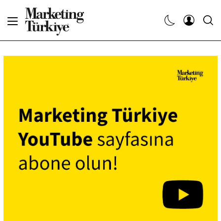
Abone Ol
Haberler
Yaratıcı İşler
Dergiler
Etkinlikler
Söyleşiler
Kariyer