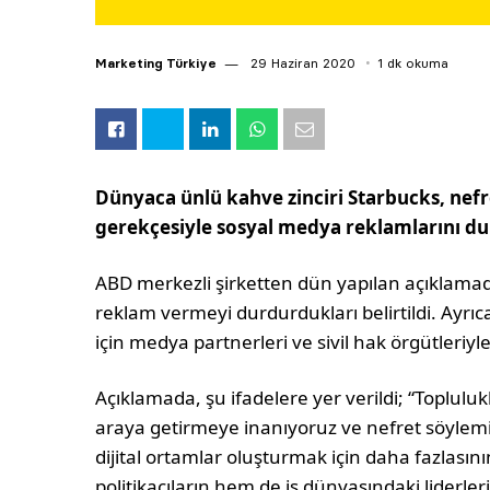
Marketing Türkiye
29 Haziran 2020
1 dk okuma
Dünyaca ünlü kahve zinciri Starbucks, nefr
gerekçesiyle sosyal medya reklamlarını du
ABD merkezli şirketten dün yapılan açıklamad
reklam vermeyi durdurdukları belirtildi. Ayrı
için medya partnerleri ve sivil hak örgütleriyle 
Açıklamada, şu ifadelere yer verildi; “Topluluk
araya getirmeye inanıyoruz ve nefret söylemi
dijital ortamlar oluşturmak için daha fazlası
politikacıların hem de iş dünyasındaki liderle