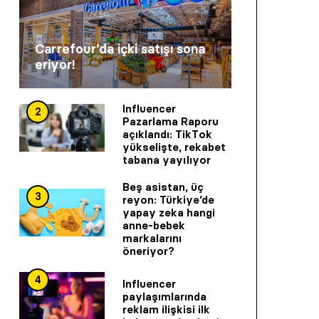
Carrefour’da içki satışı sona
eriyor!
Influencer
2
Pazarlama Raporu
açıklandı: TikTok
yükselişte, rekabet
tabana yayılıyor
Beş asistan, üç
3
reyon: Türkiye’de
yapay zeka hangi
anne-bebek
markalarını
öneriyor?
4
Influencer
paylaşımlarında
reklam ilişkisi ilk