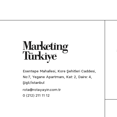
Esentepe Mahallesi, Kore Şehitleri Caddesi,
No:7, Yegane Apartmanı, Kat: 2, Daire: 4,
Şişli/İstanbul
rota@rotayayin.com.tr
0 (212) 211 11 12