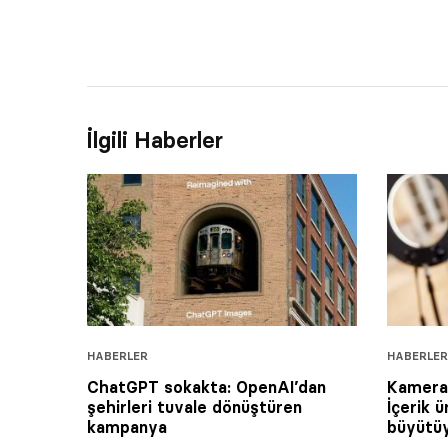
İlgili Haberler
HABERLER
HABERLER
ChatGPT sokakta: OpenAI’dan
Kamera 
şehirleri tuvale dönüştüren
İçerik ü
kampanya
büyütü