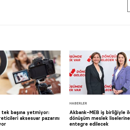
HABERLER
tek başına yetmiyor:
Akbank–MEB iş birliğiyle il
reticileri aksesuar pazarını
dönüşüm meslek liselerine
yor
entegre edilecek