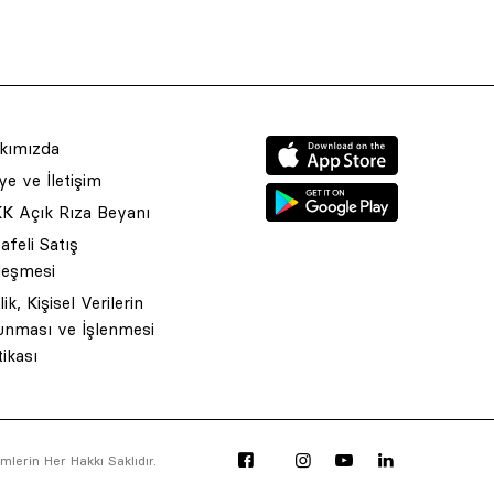
kımızda
e ve İletişim
K Açık Rıza Beyanı
feli Satış
leşmesi
ilik, Kişisel Verilerin
unması ve İşlenmesi
tikası
lerin Her Hakkı Saklıdır.