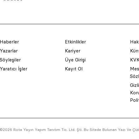
Haberler
Etkinlikler
Hak
Yazarlar
Kariyer
Küny
Söyleşiler
Üye Girişi
KVK
Yaratıcı İşler
Kayıt Ol
Mesa
Söz
Gizl
Kor
Poli
©2026 Rota Yayın Yapım Tanıtım Tic. Ltd. Şti. Bu Sitede Bulunan Yazı Ve Çizim