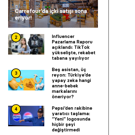
Carrefour’da içki satışı sona
eriyor!
Influencer
2
Pazarlama Raporu
açıklandı: TikTok
yükselişte, rekabet
tabana yayılıyor
Beş asistan, üç
3
reyon: Türkiye’de
yapay zeka hangi
anne-bebek
markalarını
öneriyor?
Pepsi’den rakibine
4
yaratıcı taşlama:
“Yeni” logosunda
hiçbir şeyi
değiştirmedi