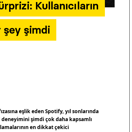
rprizi: Kullanıcıların
r şey şimdi
ızasına eşlik eden Spotify, yıl sonlarında
d” deneyimini şimdi çok daha kapsamlı
utlamalarının en dikkat çekici