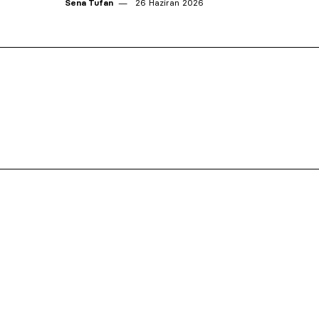
Sena Tufan
26 Haziran 2026