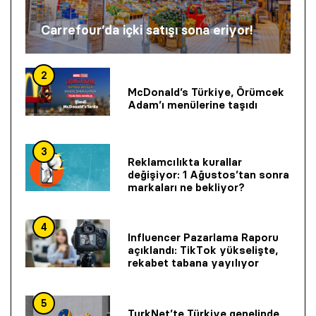
Carrefour’da içki satışı sona eriyor!
2
McDonald’s Türkiye, Örümcek
Adam’ı menülerine taşıdı
3
Reklamcılıkta kurallar
değişiyor: 1 Ağustos’tan sonra
markaları ne bekliyor?
4
Influencer Pazarlama Raporu
açıklandı: TikTok yükselişte,
rekabet tabana yayılıyor
5
TurkNet’te Türkiye genelinde