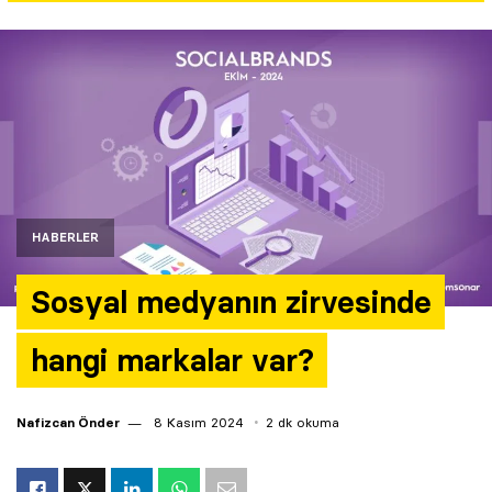
Yazarlar
Araştırma
HABERLER
Sosyal medyanın zirvesinde
hangi markalar var?
Nafizcan Önder
8 Kasım 2024
2 dk okuma