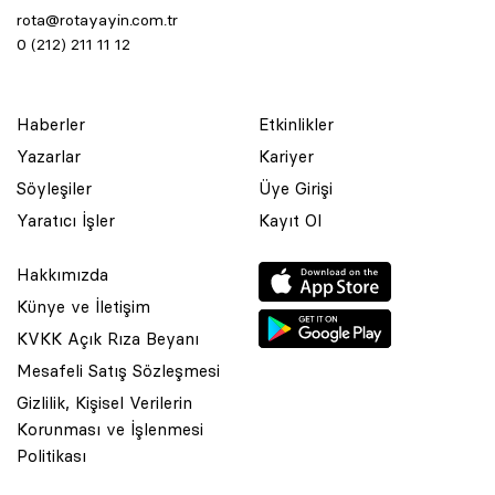
rota@rotayayin.com.tr
0 (212) 211 11 12
Haberler
Etkinlikler
Yazarlar
Kariyer
Söyleşiler
Üye Girişi
Yaratıcı İşler
Kayıt Ol
Hakkımızda
Künye ve İletişim
KVKK Açık Rıza Beyanı
Mesafeli Satış Sözleşmesi
Gizlilik, Kişisel Verilerin
Korunması ve İşlenmesi
© 2001 Rota Yayın Yapım Tanıtım Tic. Ltd. Şti. Bu Sitede Bulunan
Politikası
Yazı Ve Çizimlerin Her Hakkı Saklıdır.