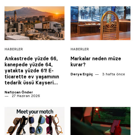
HABERLER
HABERLER
Ankastrede yüzde 66,
Markalar neden müze
kanepede yüzde 64,
kurar?
yatakta yüzde 61! E-
Derya Ergüç
3 hafta önce
ticarette ev yaşamının
tedarik üssü Kayseri…
Nafizcan Önder
27 Haziran 2026