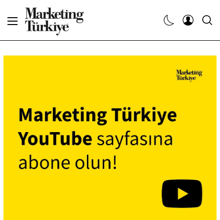
Abone Ol
Haberler
Yaratıcı İşler
Dergiler
Etkinlikler
Söyleşiler
Kariyer