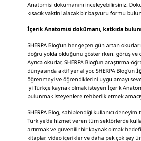
Anatomisi dokümanını inceleyebilirsiniz. Do
kısacık vaktini alacak bir başvuru formu bulu
İçerik Anatomisi dokümanı, katkıda bulun
SHERPA Blog’un her geçen gün artan okurları,
doğru yolda olduğunu gösterirken, görüş ve ö
Ayrıca okurlar, SHERPA Blog’un araştırma-öğ
dünyasında aktif yer alıyor. SHERPA Blog’un
İ
öğrenmeyi ve öğrendiklerini uygulamayı seven k
iyi Türkçe kaynak olmak isteyen İçerik Anato
bulunmak isteyenlere rehberlik etmek amacıy
SHERPA Blog, sahiplendiği kullanıcı deneyim-ta
Türkiye’de hizmet veren tüm sektörlerde kull
artırmak ve güvenilir bir kaynak olmak hedefiyl
kitaplar, video içerikler ve daha pek çok şey ü