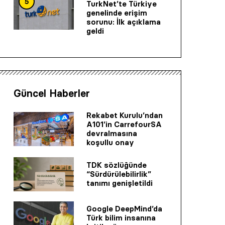
5
TurkNet’te Türkiye
genelinde erişim
sorunu: İlk açıklama
geldi
Güncel Haberler
Rekabet Kurulu’ndan
A101’in CarrefourSA
devralmasına
koşullu onay
TDK sözlüğünde
“Sürdürülebilirlik”
tanımı genişletildi
Google DeepMind’da
Türk bilim insanına