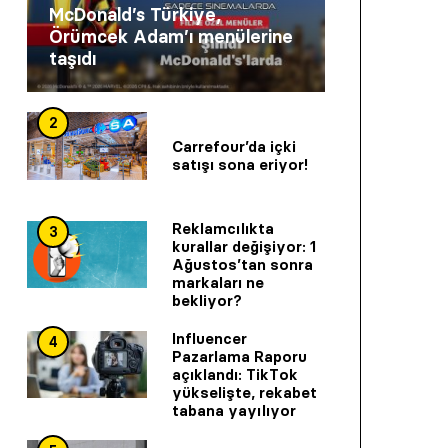
McDonald’s Türkiye,
Örümcek Adam’ı menülerine
taşıdı
2
Carrefour’da içki
satışı sona eriyor!
Reklamcılıkta
3
kurallar değişiyor: 1
Ağustos’tan sonra
markaları ne
bekliyor?
Influencer
4
Pazarlama Raporu
açıklandı: TikTok
yükselişte, rekabet
tabana yayılıyor