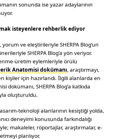
kümanın sonunda ise yazar adaylarının
nuyor.
mak isteyenlere rehberlik ediyor
 yorum ve eleştirileriyle SHERPA Blog’un
nerileriyle SHERPA Blog’a yön veriyor.
renme-üretim eylemleriyle örülü
çerik Anatomisi dokümanı
, araştırmayı,
işiler için hazırlandı. İlgili alanlarda en
misi dokümanı, SHERPA Blog’a katkıda
la oluşturuldu.
sarım-teknoloji alanlarının kesiştiği yolda,
anıcı deneyimi konusunda farkındalığı
e; makaleler, röportajlar, araştırmalar, e-
retmeyi planlıyor.