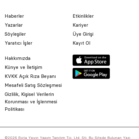
Haberler
Etkinlikler
Yazarlar
Kariyer
Söyleşiler
Üye Girişi
Yaratıcı İşler
Kayıt Ol
Hakkımızda
Künye ve İletişim
KVKK Açık Rıza Beyanı
Mesafeli Satış Sözleşmesi
Gizlilik, Kişisel Verilerin
Korunması ve İşlenmesi
© 2001 Rota Yayın Yapım Tanıtım Tic. Ltd. Şti. Bu Sitede Bulunan
Politikası
Yazı Ve Çizimlerin Her Hakkı Saklıdır.
Asquared WordPress Agency
tarafından tasarlanmış ve
kodlanmıştır.
©2026 Rota Yayın Yapım Tanıtım Tic. Ltd. Şti. Bu Sitede Bulunan Yazı