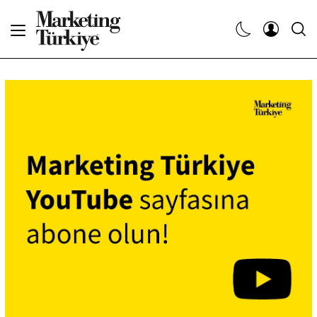
Abone Ol
Haberler
Yaratıcı İşler
Dergiler
Etkinlikler
Söyleşiler
Kariyer