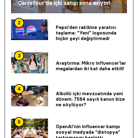
Carrefour’da içki satışı sona eriyor!
2
Pepsi’den rakibine yaratıcı
taşlama: “Yeni” logosunda
hiçbir şeyi değiştirmedi
3
Araştırma: Mikro influencer’lar
megalardan iki kat daha etkili!
4
Alkollü içki mevzuatında yeni
dönem: 7584 sayılı kanun bize
ne söylüyor?
5
OpenAI’nin influencer kampı
sosyal medyada “distopya”
tartışmasını başlattı