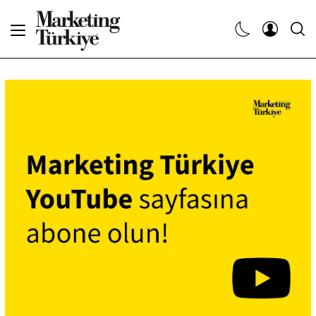
Abone Ol
Haberler
Yaratıcı İşler
Dergiler
Etkinlikler
Söyleşiler
Kariyer