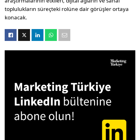
araştırmalarının etkileri, dijital ağların ve sanal
toplulukların süreçteki rolüne dair görüşler ortaya
konacak.