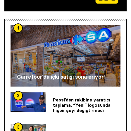
1
Carrefour’da içki satışı sona eriyor!
2
Pepsi’den rakibine yaratıcı
taşlama: “Yeni” logosunda
hiçbir şeyi değiştirmedi
3