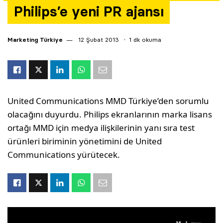
Philips’e yeni PR ajansı
Yazarlar
Araştırma
Marketing Türkiye
12 Şubat 2013
1 dk okuma
United Communications MMD Türkiye’den sorumlu
olacağını duyurdu. Philips ekranlarının marka lisans
ortağı MMD için medya ilişkilerinin yanı sıra test
ürünleri biriminin yönetimini de United
Communications yürütecek.