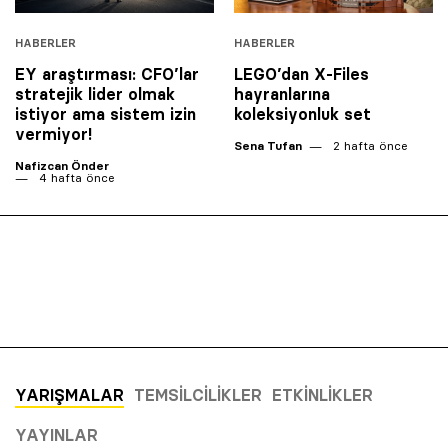
HABERLER
HABERLER
EY araştırması: CFO’lar
LEGO’dan X-Files
stratejik lider olmak
hayranlarına
istiyor ama sistem izin
koleksiyonluk set
vermiyor!
Sena Tufan
2 hafta önce
Nafizcan Önder
4 hafta önce
YARIŞMALAR
TEMSILCILIKLER
ETKINLIKLER
YAYINLAR