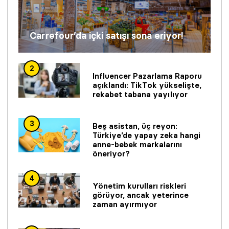
Carrefour’da içki satışı sona eriyor!
2
Influencer Pazarlama Raporu
açıklandı: TikTok yükselişte,
rekabet tabana yayılıyor
3
Beş asistan, üç reyon:
Türkiye’de yapay zeka hangi
anne-bebek markalarını
öneriyor?
4
Yönetim kurulları riskleri
görüyor, ancak yeterince
zaman ayırmıyor