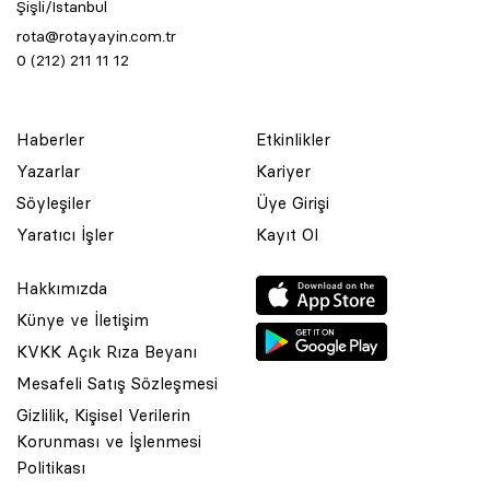
Şişli/İstanbul
rota@rotayayin.com.tr
0 (212) 211 11 12
Haberler
Etkinlikler
Yazarlar
Kariyer
Söyleşiler
Üye Girişi
Yaratıcı İşler
Kayıt Ol
Hakkımızda
Künye ve İletişim
KVKK Açık Rıza Beyanı
Mesafeli Satış Sözleşmesi
Gizlilik, Kişisel Verilerin
Korunması ve İşlenmesi
© 2001 Rota Yayın Yapım Tanıtım Tic. Ltd. Şti. Bu Sitede Bulunan
Politikası
Yazı Ve Çizimlerin Her Hakkı Saklıdır.