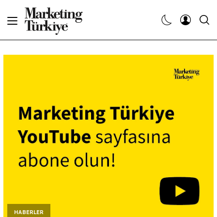
Abone Ol
Haberler
Yaratıcı İşler
Dergiler
Etkinlikler
Söyleşiler
Kariyer
HABERLER