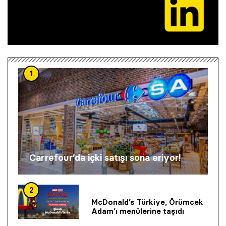
1
Carrefour’da içki satışı sona eriyor!
2
McDonald’s Türkiye, Örümcek
Adam’ı menülerine taşıdı