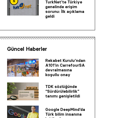
5
TurkNet’te Türkiye
genelinde erişim
sorunu: İlk açıklama
geldi
Güncel Haberler
Rekabet Kurulu’ndan
A101’in CarrefourSA
devralmasına
koşullu onay
TDK sözlüğünde
“Sürdürülebilirlik”
tanımı genişletildi
Google DeepMind’da
Türk bilim insanına