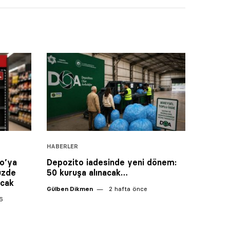
HABERLER
o’ya
Depozito iadesinde yeni dönem:
yüzde
50 kuruşa alınacak…
acak
Gülben Dikmen
2 hafta önce
6