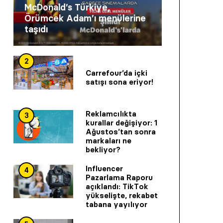
McDonald’s Türkiye,
Örümcek Adam’ı menülerine
taşıdı
2
Carrefour’da içki
satışı sona eriyor!
Reklamcılıkta
3
kurallar değişiyor: 1
Ağustos’tan sonra
markaları ne
bekliyor?
Influencer
4
Pazarlama Raporu
açıklandı: TikTok
yükselişte, rekabet
tabana yayılıyor