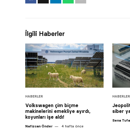
İlgili Haberler
HABERLER
HABERLER
Volkswagen çim biçme
Jeopolit
makinelerini emekliye ayırdı,
siber ya
koyunları işe aldı!
Sena Tuf
Nafizcan Önder
4 hafta önce