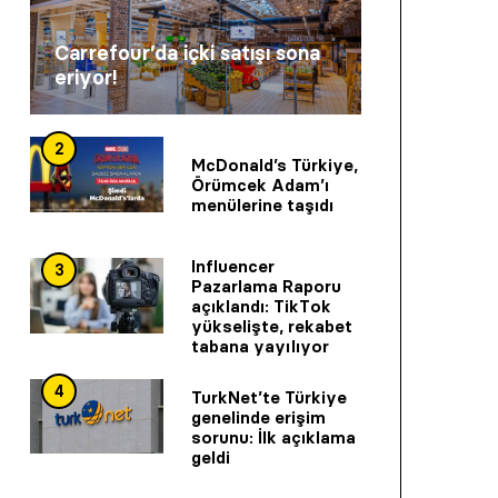
Carrefour’da içki satışı sona
eriyor!
2
McDonald’s Türkiye,
Örümcek Adam’ı
menülerine taşıdı
Influencer
3
Pazarlama Raporu
açıklandı: TikTok
yükselişte, rekabet
tabana yayılıyor
4
TurkNet’te Türkiye
genelinde erişim
sorunu: İlk açıklama
geldi