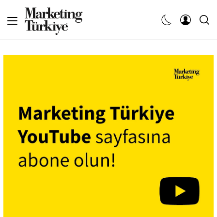
Abone Ol
Haberler
Yaratıcı İşler
Dergiler
Etkinlikler
Söyleşiler
Kariyer