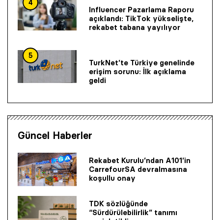
4
Influencer Pazarlama Raporu
açıklandı: TikTok yükselişte,
rekabet tabana yayılıyor
5
TurkNet’te Türkiye genelinde
erişim sorunu: İlk açıklama
geldi
Güncel Haberler
Rekabet Kurulu’ndan A101’in
CarrefourSA devralmasına
koşullu onay
TDK sözlüğünde
“Sürdürülebilirlik” tanımı