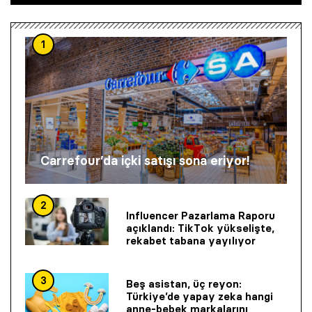
1
Carrefour’da içki satışı sona eriyor!
2
Influencer Pazarlama Raporu
açıklandı: TikTok yükselişte,
rekabet tabana yayılıyor
3
Beş asistan, üç reyon:
Türkiye’de yapay zeka hangi
anne-bebek markalarını