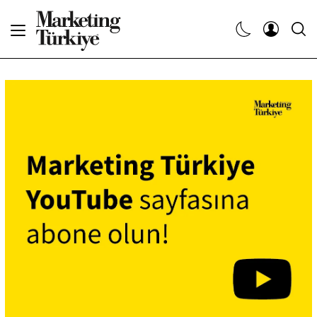
Abone Ol
Haberler
Yaratıcı İşler
Dergiler
Etkinlikler
Söyleşiler
Kariyer