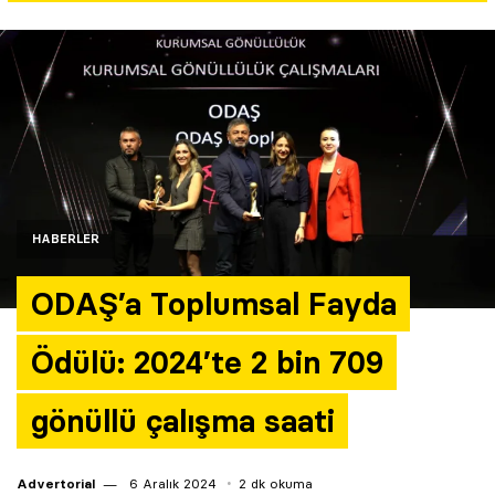
Yazarlar
Araştırma
HABERLER
ODAŞ’a Toplumsal Fayda
Ödülü: 2024’te 2 bin 709
gönüllü çalışma saati
Advertorial
6 Aralık 2024
2 dk okuma