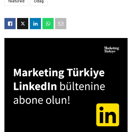
featured
Odaş