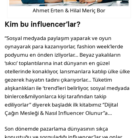
Ahmet Erten & Hilal Meriç Bor
Kim bu influencer’lar?
“Sosyal medyada paylaşım yaparak ve oyun
oynayarak para kazanıyorlar, fashion week’lerde
podyumu en önden izliyorlar… Beyaz yakalıların
‘sıkıcı’ toplantılarına inat dünyanın en güzel
otellerinde konaklıyor, lansmanlara katılıp ülke ülke
gezerek hayatın tadını çıkarıyorlar… Tüketim
alışkanlıkları ile ‘trend’leri belirliyor, sosyal medyada
binlerce&milyonlarca kişi tarafından takip
ediliyorlar” diyerek başladık ilk kitabımız ‘’Dijital
Çağın Mesleği & Nasıl Influencer Olunur’’a…
Son dönemde pazarlama dünyasının sıkça
konuştuğu ve sorguladığı influencer’lar ve onlar