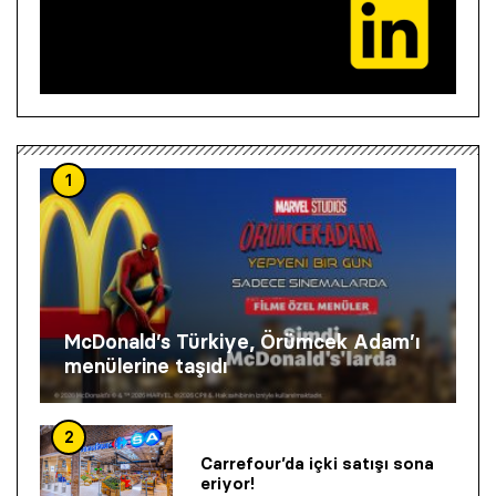
1
McDonald’s Türkiye, Örümcek Adam’ı
menülerine taşıdı
2
Carrefour’da içki satışı sona
eriyor!