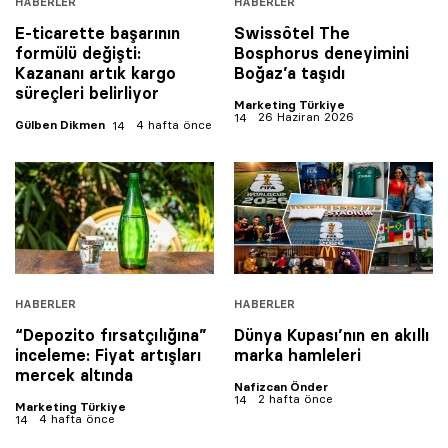
HABERLER
HABERLER
E-ticarette başarının
Swissôtel The
formülü değişti:
Bosphorus deneyimini
Kazananı artık kargo
Boğaz’a taşıdı
süreçleri belirliyor
Marketing Türkiye
26 Haziran 2026
Gülben Dikmen
4 hafta önce
HABERLER
HABERLER
“Depozito fırsatçılığına”
Dünya Kupası’nın en akıllı
inceleme: Fiyat artışları
marka hamleleri
mercek altında
Nafizcan Önder
2 hafta önce
Marketing Türkiye
4 hafta önce