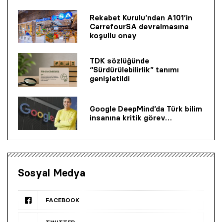
Rekabet Kurulu’ndan A101’in
CarrefourSA devralmasına
koşullu onay
TDK sözlüğünde
“Sürdürülebilirlik” tanımı
genişletildi
Google DeepMind’da Türk bilim
insanına kritik görev…
Sosyal Medya
FACEBOOK