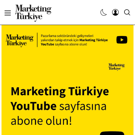
Abone Ol
Haberler
Yaratıcı İşler
Dergiler
Etkinlikler
Söyleşiler
Kariyer