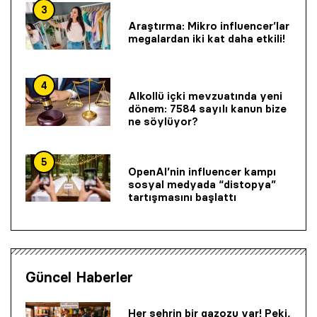
3
Araştırma: Mikro influencer’lar
megalardan iki kat daha etkili!
4
Alkollü içki mevzuatında yeni
dönem: 7584 sayılı kanun bize
ne söylüyor?
5
OpenAI’nin influencer kampı
sosyal medyada “distopya”
tartışmasını başlattı
Güncel Haberler
Her şehrin bir gazozu var! Peki,