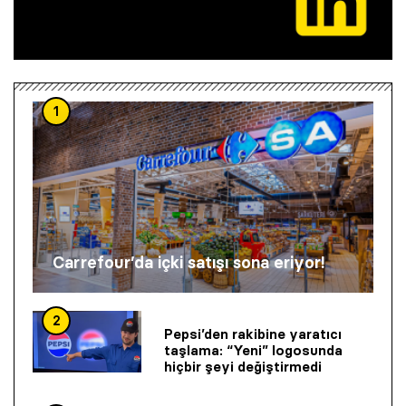
1
Carrefour’da içki satışı sona eriyor!
2
Pepsi’den rakibine yaratıcı
taşlama: “Yeni” logosunda
hiçbir şeyi değiştirmedi