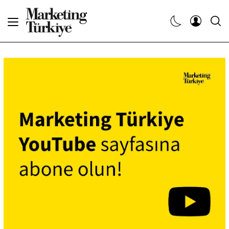
Abone Ol
Haberler
Yaratıcı İşler
Dergiler
Etkinlikler
Söyleşiler
Kariyer