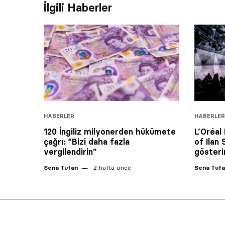
İlgili Haberler
HABERLER
HABERLER
120 İngiliz milyonerden hükümete
L’Oréal
çağrı: “Bizi daha fazla
of Ilan 
vergilendirin”
göster
Sena Tufan
2 hafta önce
Sena Tuf