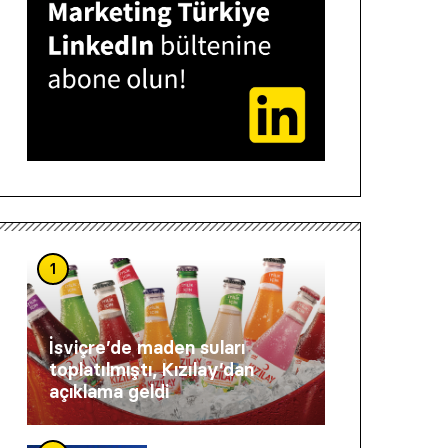
1
İsviçre’de maden suları
toplatılmıştı, Kızılay’dan
açıklama geldi