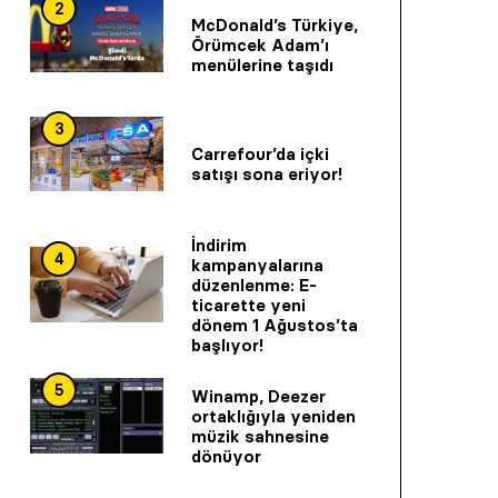
2
McDonald’s Türkiye,
Örümcek Adam’ı
menülerine taşıdı
3
Carrefour’da içki
satışı sona eriyor!
İndirim
4
kampanyalarına
düzenlenme: E-
ticarette yeni
dönem 1 Ağustos’ta
başlıyor!
5
Winamp, Deezer
ortaklığıyla yeniden
müzik sahnesine
dönüyor