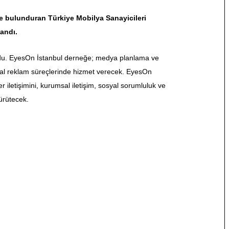
 bulunduran Türkiye Mobilya Sanayicileri
landı.
du.
EyesOn İstanbul derneğe; medya planlama ve
tal reklam süreçlerinde hizmet verecek. EyesOn
er iletişimini, kurumsal iletişim, sosyal sorumluluk ve
ürütecek.