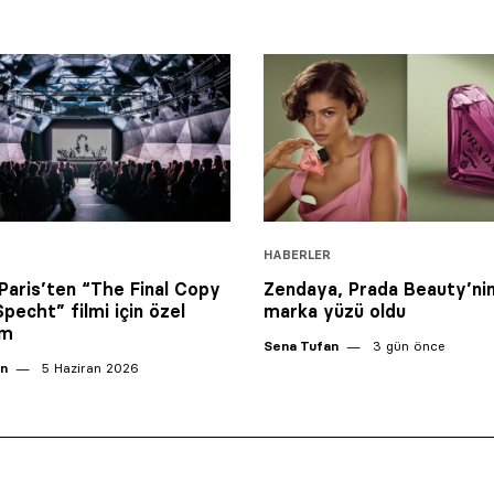
HABERLER
 Paris’ten “The Final Copy
Zendaya, Prada Beauty’nin
Specht” filmi için özel
marka yüzü oldu
im
Sena Tufan
3 gün önce
an
5 Haziran 2026