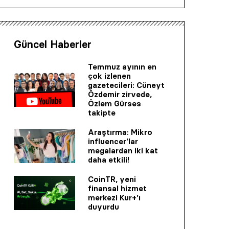
Güncel Haberler
Temmuz ayının en
çok izlenen
gazetecileri: Cüneyt
Özdemir zirvede,
Özlem Gürses
takipte
Araştırma: Mikro
influencer’lar
megalardan iki kat
daha etkili!
CoinTR, yeni
finansal hizmet
merkezi Kur+’ı
duyurdu