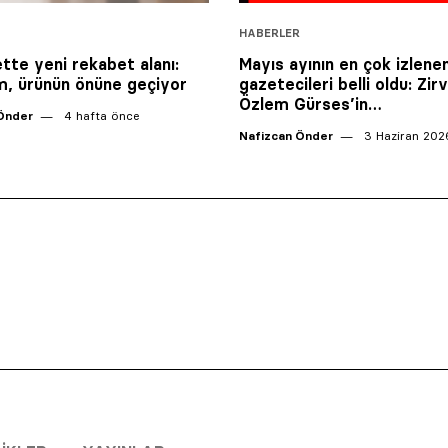
HABERLER
ette yeni rekabet alanı:
Mayıs ayının en çok izlene
, ürünün önüne geçiyor
gazetecileri belli oldu: Zir
Özlem Gürses’in…
Önder
4 hafta önce
Nafizcan Önder
3 Haziran 202