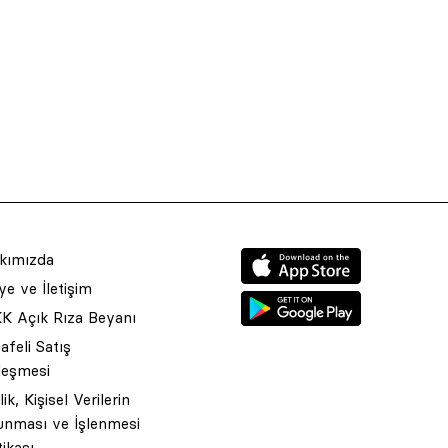
kımızda
e ve İletişim
K Açık Rıza Beyanı
feli Satış
leşmesi
ilik, Kişisel Verilerin
unması ve İşlenmesi
tikası