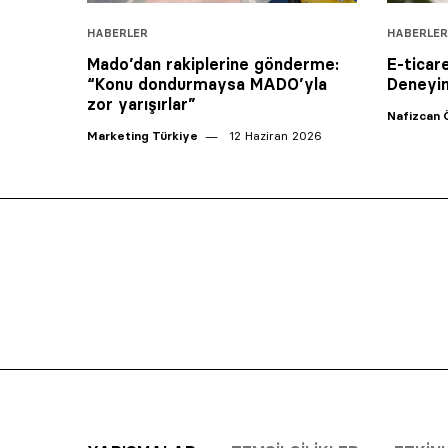
HABERLER
HABERLER
Mado’dan rakiplerine gönderme:
E-ticar
“Konu dondurmaysa MADO’yla
Deneyim
zor yarışırlar”
Nafizcan 
Marketing Türkiye
12 Haziran 2026