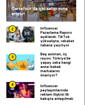
Carrefour’da içki satışı sona
eriyor!
Influencer
2
Pazarlama Raporu
açıklandı: TikTok
yükselişte, rekabet
tabana yayılıyor
Beş asistan, üç
3
reyon: Türkiye’de
yapay zeka hangi
anne-bebek
markalarını
öneriyor?
4
Influencer
paylaşımlarında
reklam ilişkisi ilk
bakışta anlaşılmalı