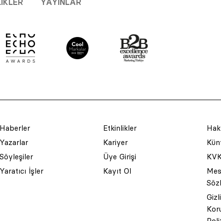
LIKLER
YAYINLAR
Haberler
Etkinlikler
Hak
Yazarlar
Kariyer
Küny
Söyleşiler
Üye Girişi
KVK
Yaratıcı İşler
Kayıt Ol
Mesa
Söz
Gizl
Kor
Poli