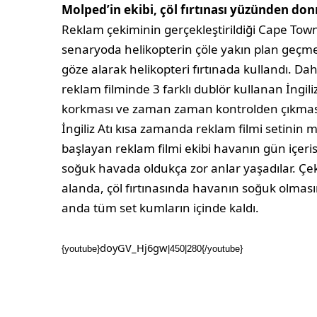
Molped’in ekibi, çöl fırtınası yüzünden d
Reklam çekiminin gerçekleştirildiği Cape Town’
senaryoda helikopterin çöle yakın plan geçme
göze alarak helikopteri fırtınada kullandı. Da
reklam filminde 3 farklı dublör kullanan İngil
korkması ve zaman zaman kontrolden çıkması,
İngiliz Atı kısa zamanda reklam filmi setinin 
başlayan reklam filmi ekibi havanın gün içeri
soğuk havada oldukça zor anlar yaşadılar. Çek
alanda, çöl fırtınasında havanın soğuk olması
anda tüm set kumların içinde kaldı.
doyGV_Hj6gw
{youtube}
|450|280{/youtube}