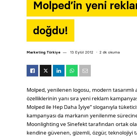
Molped’in yeni rekla
doğdu!
Marketing Türkiye
13 Eylül 2012
2 dk okuma
Molped, yenilenen logosu, modern tasarımlı am
özelliklerinin yanı sıra yeni reklam kampanyas
Molped ile Hep Daha İyiye” sloganıyla tüketici
kampanyası da markanın yenilenme sürecine 
Moonlighting ve Sinefekt tarafından ortak ola
kendine güvenen, gizemli, özgür, teknolojiyi ta