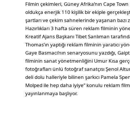
Filmin çekimleri, Güney Afrika’nın Cape Town ş
oldukça enerjik 110 kişilik bir ekiple gerçekleş
şartları ve çekim sahnelerinde yaşanan bazı zo
Hazırlıkları 3 hafta süren reklam filminin y
Kreatif Ajans Başkanı Tibet Sanlıman tarafı
Thomas’ın yaptığı reklam filminin yaratıcı y
Gaye Basmacı’nın senaryosunu yazdığı, Gaipte
filminin sanat yönetmenliğini Umur Kısa gerç
fotoğrafları ünlü fotoğraf sanatçısı Şenol Alt
deli dolu halleriyle bilinen şarkıcı Pamela Sp
Molped ile hep daha iyiye” konulu reklam film
yayınlanmaya başlıyor.