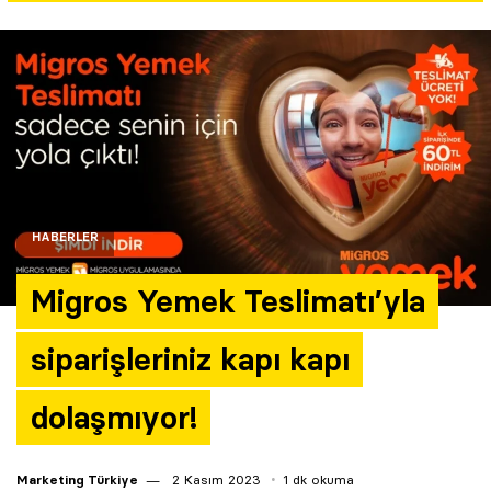
Yazarlar
Araştırma
HABERLER
Migros Yemek Teslimatı’yla
siparişleriniz kapı kapı
dolaşmıyor!
Marketing Türkiye
2 Kasım 2023
1 dk okuma