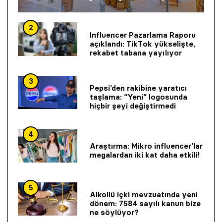
2
Influencer Pazarlama Raporu
açıklandı: TikTok yükselişte,
rekabet tabana yayılıyor
3
Pepsi’den rakibine yaratıcı
taşlama: “Yeni” logosunda
hiçbir şeyi değiştirmedi
4
Araştırma: Mikro influencer’lar
megalardan iki kat daha etkili!
5
Alkollü içki mevzuatında yeni
dönem: 7584 sayılı kanun bize
ne söylüyor?