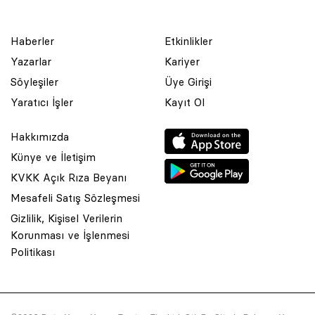
Haberler
Etkinlikler
Yazarlar
Kariyer
Söyleşiler
Üye Girişi
Yaratıcı İşler
Kayıt Ol
Hakkımızda
Künye ve İletişim
KVKK Açık Rıza Beyanı
Mesafeli Satış Sözleşmesi
Gizlilik, Kişisel Verilerin
Korunması ve İşlenmesi
© 2001 Rota Yayın Yapım Tanıtım Tic. Ltd. Şti. Bu Sitede Bulunan
Politikası
Yazı Ve Çizimlerin Her Hakkı Saklıdır.
Asquared WordPress Agency
tarafından tasarlanmış ve
kodlanmıştır.