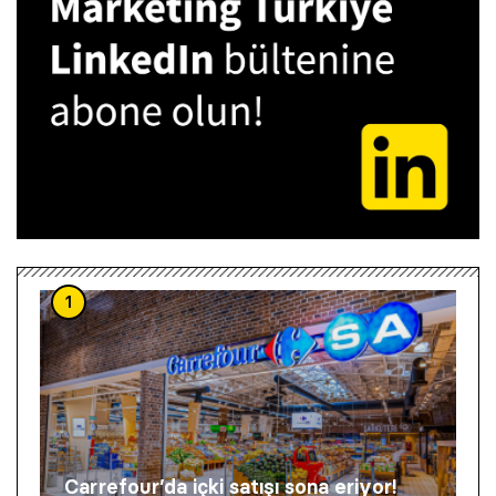
1
Carrefour’da içki satışı sona eriyor!