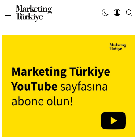
Abone Ol
Haberler
Yaratıcı İşler
Dergiler
Etkinlikler
Söyleşiler
Kariyer