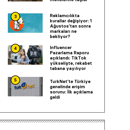
Reklamcılıkta
3
kurallar değişiyor: 1
Ağustos’tan sonra
markaları ne
bekliyor?
Influencer
4
Pazarlama Raporu
açıklandı: TikTok
yükselişte, rekabet
tabana yayılıyor
5
TurkNet’te Türkiye
genelinde erişim
sorunu: İlk açıklama
geldi