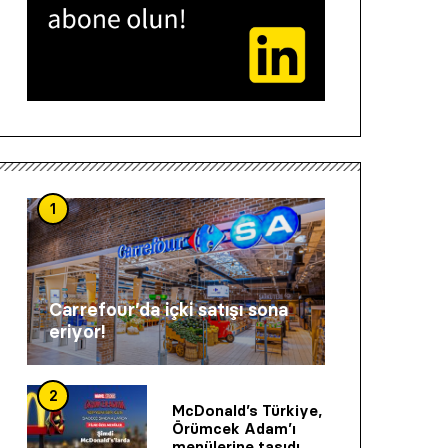
1
Carrefour’da içki satışı sona
eriyor!
2
McDonald’s Türkiye,
Örümcek Adam’ı
menülerine taşıdı