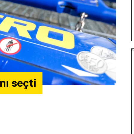
nı seçti