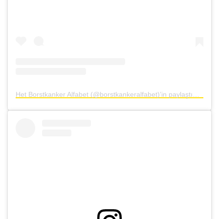
Het Borstkanker Alfabet (@borstkankeralfabet)’in paylaştığı bir gönderi