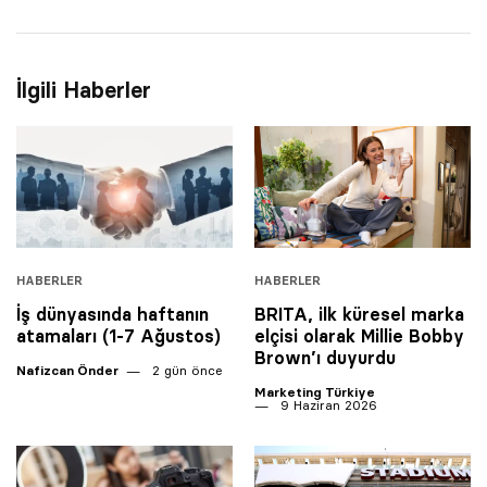
İlgili Haberler
HABERLER
HABERLER
İş dünyasında haftanın
BRITA, ilk küresel marka
atamaları (1-7 Ağustos)
elçisi olarak Millie Bobby
Brown’ı duyurdu
Nafizcan Önder
2 gün önce
Marketing Türkiye
9 Haziran 2026