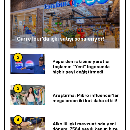
Carrefour’da içki satışı sona eriyor!
2
Pepsi’den rakibine yaratıcı
taşlama: “Yeni” logosunda
hiçbir şeyi değiştirmedi
3
Araştırma: Mikro influencer’lar
megalardan iki kat daha etkili!
4
Alkollü içki mevzuatında yeni
dönem: 7584 sayılı kanun bize