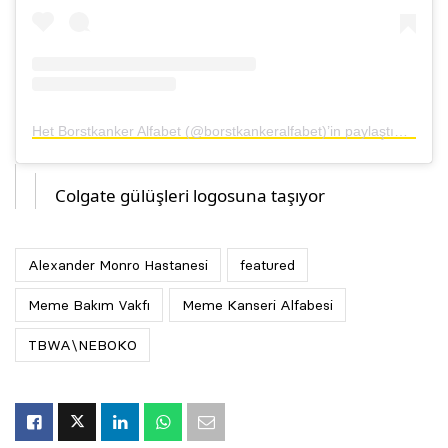
Het Borstkanker Alfabet (@borstkankeralfabet)’in paylaştığı bir gönderi
Colgate gülüşleri logosuna taşıyor
Alexander Monro Hastanesi
featured
Meme Bakım Vakfı
Meme Kanseri Alfabesi
TBWA\NEBOKO