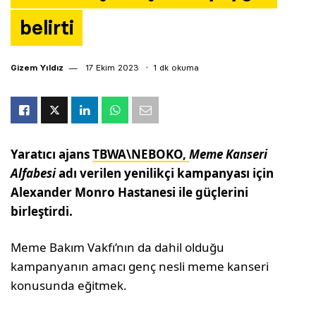
belirti
Gizem Yıldız
17 Ekim 2023
1 dk okuma
Yaratıcı ajans
TBWA\NEBOKO,
Meme Kanseri
Alfabesi
adı verilen yenilikçi kampanyası için
Alexander Monro Hastanesi ile güçlerini
birleştirdi.
Meme Bakım Vakfı’nın da dahil olduğu
kampanyanın amacı genç nesli meme kanseri
konusunda eğitmek.