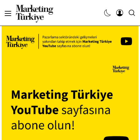
Abone Ol
Haberler
Yaratıcı İşler
Dergiler
Etkinlikler
Söyleşiler
Kariyer