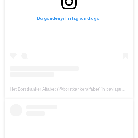
Bu gönderiyi Instagram’da gör
Het Borstkanker Alfabet (@borstkankeralfabet)’in paylaştığı bir gönderi