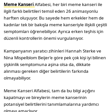
Meme Kanseri
Alfabesi, her biri meme kanseri ile
ilgili farklı belirtileri temsil eden 26 animasyonlu
harften oluşuyor. Bu sayede hem erkekler hem de
kadınlar tek bir bakışla meme kanseriyle ilişkili çeşitli
semptomları öğrenebiliyor. Ayrıca erken teşhis için
düzenli kontrollerin önemi vurgulanıyor.
Kampanyanın yaratıcı zihinleri Hannah Sterke ve
Nina Mispelblom Beijer’e göre pek çok kişi iyi bilinen
şişkinlik semptomuna aşina olsa da, dikkate
alınması gereken diğer belirtilerin farkında
olmayabiliyor.
Meme Kanseri Alfabesi, tam da bu bilgi açığını
kapatmayı ve bireylerin meme kanserinin
potansiyel belirtilerini tanımlamalarına yardımcı
olmayı amaçlıyor.