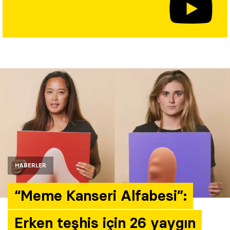
Yazarlar
Araştırma
HABERLER
“Meme Kanseri Alfabesi”:
Erken teşhis için 26 yaygın