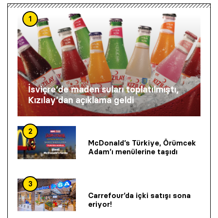
1
İsviçre’de maden suları toplatılmıştı,
Kızılay’dan açıklama geldi
2
McDonald’s Türkiye, Örümcek
Adam’ı menülerine taşıdı
3
Carrefour’da içki satışı sona
eriyor!