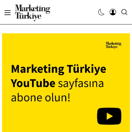
Abone Ol
Haberler
Yaratıcı İşler
Dergiler
Etkinlikler
Söyleşiler
Kariyer