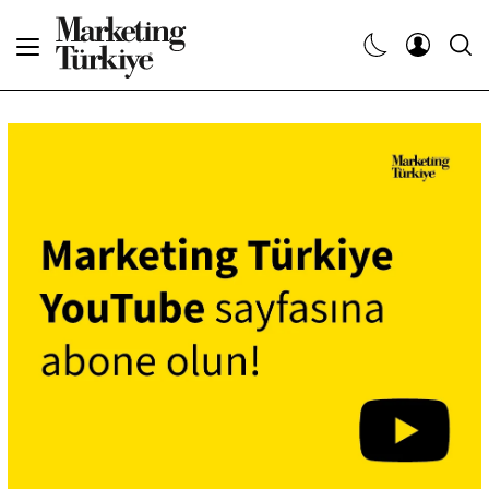
Abone Ol
Haberler
Yaratıcı İşler
Dergiler
Etkinlikler
Söyleşiler
Kariyer