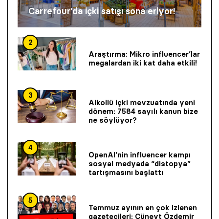
Carrefour’da içki satışı sona eriyor!
2
Araştırma: Mikro influencer’lar
megalardan iki kat daha etkili!
3
Alkollü içki mevzuatında yeni
dönem: 7584 sayılı kanun bize
ne söylüyor?
4
OpenAI’nin influencer kampı
sosyal medyada “distopya”
tartışmasını başlattı
5
Temmuz ayının en çok izlenen
gazetecileri: Cüneyt Özdemir