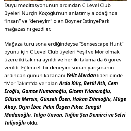
Duyu meditasyonunun ardından C Level Club
üyeleri Nurçin Koçoğlu’nun anlatımıyla odağında
“insan” ve “deneyim” olan Boyner İstinyePark
mağazasını gezdiler.
Mağaza turu sona erdiğindeyse “Sensescape Hunt”
oyunu için C Level Club üyeleri Yeşil ve Mor olmak
üzere iki takıma ayrıldı ve her iki takıma da 6 görev
verildi. Eğlenceli bir deneyim sunan yarışmanın
ardından günün kazananı
Yeliz Merdan
liderliğinde
“Mor Takım”da yer alan
Arda Kılıç, Betül Atlı, Cem
Eroğlu, Gamze Numanoğlu, Gizem Yılancıoğlu,
Gülsün Mersin, Günseli Özen, Hakan Zihnioğlu, Müge
Akay, Orjin İbar, Pelin Özgen Piker, Simgül
Madanoğlu, Tolga Unvan, Tuğba Şen Demirci ve Selvi
Talipoğlu
oldu.