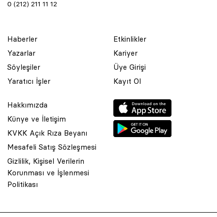
0 (212) 211 11 12
Haberler
Etkinlikler
Yazarlar
Kariyer
Söyleşiler
Üye Girişi
Yaratıcı İşler
Kayıt Ol
Hakkımızda
Künye ve İletişim
KVKK Açık Rıza Beyanı
Mesafeli Satış Sözleşmesi
Gizlilik, Kişisel Verilerin
Korunması ve İşlenmesi
© 2001 Rota Yayın Yapım Tanıtım Tic. Ltd. Şti. Bu Sitede Bulunan
Politikası
Yazı Ve Çizimlerin Her Hakkı Saklıdır.
Asquared WordPress Agency
tarafından tasarlanmış ve