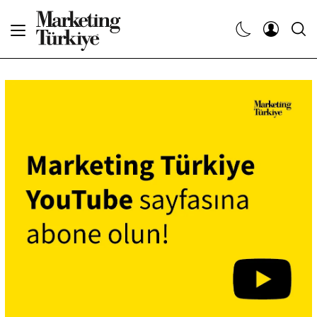
Abone Ol
Haberler
Yaratıcı İşler
Dergiler
Etkinlikler
Söyleşiler
Kariyer