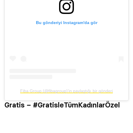
Bu gönderiyi Instagram'da gör
Fiba Group (@fibagroup)'in paylaştığı bir gönderi
Gratis – #GratisleTümKadınlarÖzel