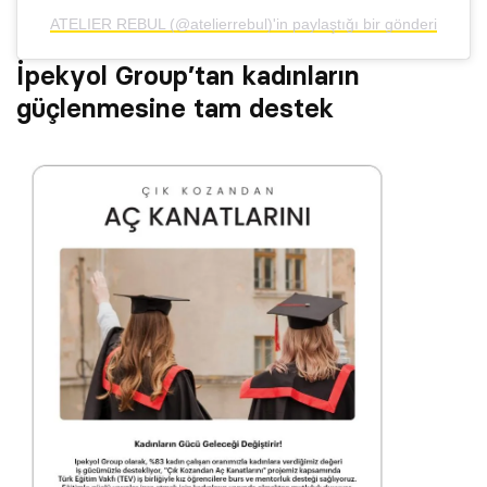
ATELIER REBUL (@atelierrebul)'in paylaştığı bir gönderi
İpekyol Group’tan kadınların
güçlenmesine tam destek