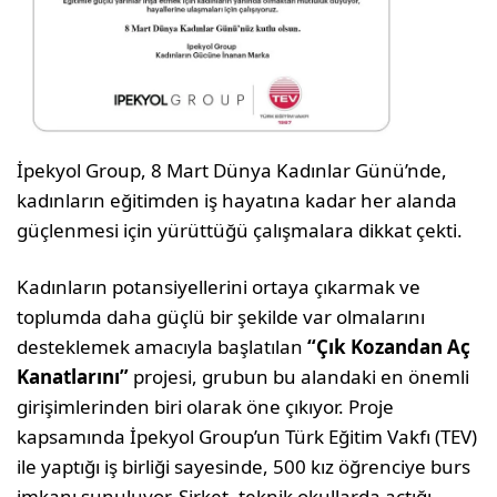
İpekyol Group, 8 Mart Dünya Kadınlar Günü’nde,
kadınların eğitimden iş hayatına kadar her alanda
güçlenmesi için yürüttüğü çalışmalara dikkat çekti.
Kadınların potansiyellerini ortaya çıkarmak ve
© 2001 Rota Yayın Yapım Tanıtım Tic. Ltd. Şti. Bu Sitede Bulunan
toplumda daha güçlü bir şekilde var olmalarını
Yazı Ve Çizimlerin Her Hakkı Saklıdır.
desteklemek amacıyla başlatılan
“Çık Kozandan Aç
Asquared WordPress Agency
tarafından tasarlanmış ve
Kanatlarını”
projesi, grubun bu alandaki en önemli
kodlanmıştır.
girişimlerinden biri olarak öne çıkıyor. Proje
kapsamında İpekyol Group’un Türk Eğitim Vakfı (TEV)
ile yaptığı iş birliği sayesinde, 500 kız öğrenciye burs
imkanı sunuluyor. Şirket, teknik okullarda açtığı