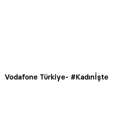
Vodafone Türkiye- #Kadınİşte