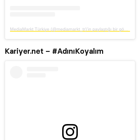
MediaMarkt Türkiye (@mediamarkt_tr)'in paylaştığı bir gönderi
Kariyer.net – #AdınıKoyalım