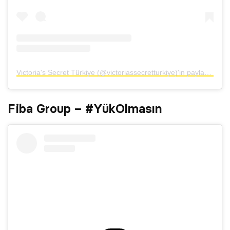
Victoria's Secret Türkiye (@victoriassecretturkiye)'in paylaştığı bir gönderi
Fiba Group – #YükOlmasın