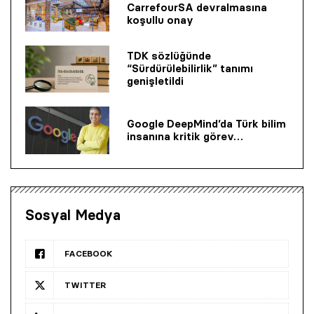
CarrefourSA devralmasına
koşullu onay
TDK sözlüğünde
“Sürdürülebilirlik” tanımı
genişletildi
Google DeepMind’da Türk bilim
insanına kritik görev…
Sosyal Medya
FACEBOOK
TWITTER