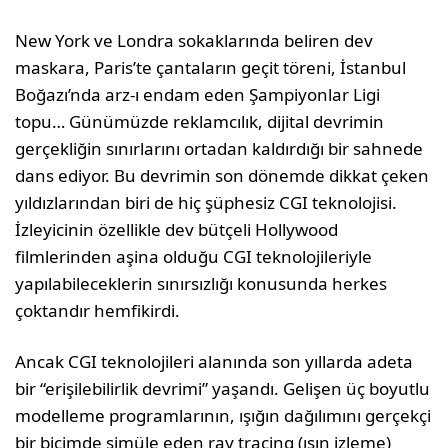
New York ve Londra sokak­larında beliren dev
maska­ra, Paris’te çantaların geçit töreni, İstanbul
Boğazı’nda arz-ı endam eden Şampi­yonlar Ligi
topu… Günümüzde reklamcı­lık, dijital devrimin
gerçekliğin sınırlarını ortadan kaldırdığı bir sahnede
dans edi­yor. Bu devrimin son dönemde dikkat çe­ken
yıldızlarından biri de hiç şüphesiz CGI teknolojisi.
İzleyicinin özellikle dev bütçeli Hollywood
filmlerinden aşina olduğu CGI teknolojileriyle
yapılabileceklerin sınırsızlı­ğı konusunda herkes
çoktandır hemfikirdi.
Ancak CGI teknolojileri alanında son yıl­larda adeta
bir “erişilebilirlik devrimi” ya­şandı. Gelişen üç boyutlu
modelleme prog­ramlarının, ışığın dağılımını gerçekçi
bir biçimde simüle eden ray tracing (ışın izle­me)