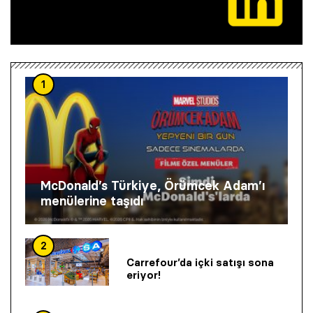
1
McDonald’s Türkiye, Örümcek Adam’ı
menülerine taşıdı
2
Carrefour’da içki satışı sona
eriyor!