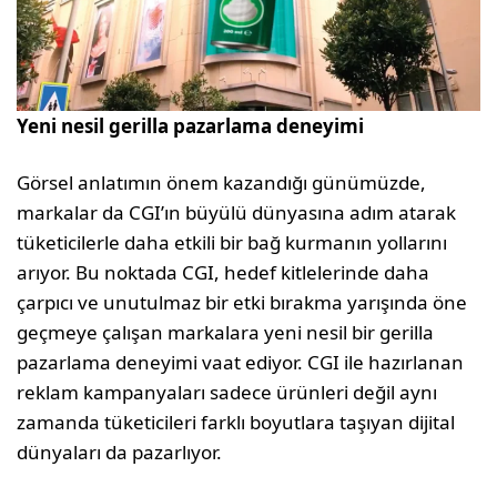
Yeni nesil gerilla pazarlama deneyimi
Görsel anlatımın önem kazandığı günü­müzde,
markalar da CGI’ın büyülü dünya­sına adım atarak
tüketicilerle daha etkili bir bağ kurmanın yollarını
arıyor. Bu nok­tada CGI, hedef kitlelerinde daha
çarpıcı ve unutulmaz bir etki bırakma yarışında öne
geçmeye çalışan markalara yeni nesil bir gerilla
pazarlama deneyimi vaat ediyor. CGI ile hazırlanan
reklam kampanyaları sadece ürünleri değil aynı
zamanda tüketi­cileri farklı boyutlara taşıyan dijital
dünya­ları da pazarlıyor.