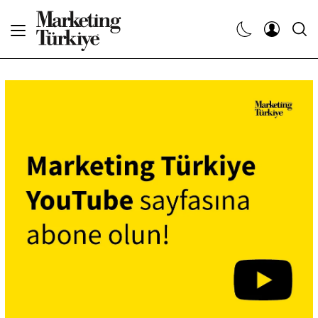
Abone Ol
Haberler
Yaratıcı İşler
Dergiler
Etkinlikler
Söyleşiler
Kariyer