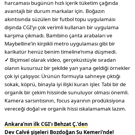
harcaması bugünün hızlı içerik tüketim çağında
avantajlı bir durum markalar için. Boğazın
akıntısında süzülen bir futbol topu uygulaması
dışında CGI’yı çok verimli kullanan bir uygulama
karşıma çıkmadı. Bambino çanta arabaları ve
Maybelline’in kirpikli metro uygulaması gibi bir
karikatür henüz benim timeline’nıma düşmedi.
✓
Biçimsel olarak video, gerçeküstüyle sıradan
olanın kusursuz bir şekilde yan yana geldiği örnekler
çok iyi çalışıyor. Ürünün formuyla sahneye çıktığı
sokak, köprü, binayla iyi ilişki kuran işler. Tabi bir de
organik bir çekim hissinde sunuluyor olması önemli.
Kamera sarsıntısının, focus ayarının prodüksiyona
vereceği doğal ve organik hissi ıskalamamak lazım.
Ankara’nın ilk CGI’ı Behzat Ç.’den
Dev Calvé şişeleri Bozdoğan Su Kemeri’nde!