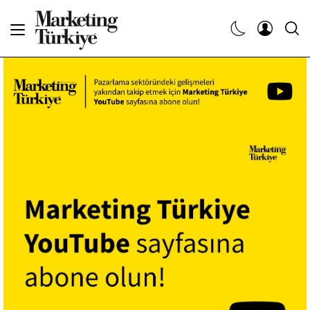
Abone Ol
Haberler
Yaratıcı İşler
Dergiler
Etkinlikler
Söyleşiler
Kariyer