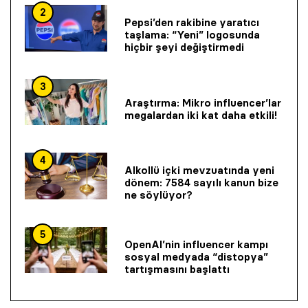
2
Pepsi’den rakibine yaratıcı
taşlama: “Yeni” logosunda
hiçbir şeyi değiştirmedi
3
Araştırma: Mikro influencer’lar
megalardan iki kat daha etkili!
4
Alkollü içki mevzuatında yeni
dönem: 7584 sayılı kanun bize
ne söylüyor?
5
OpenAI’nin influencer kampı
sosyal medyada “distopya”
tartışmasını başlattı