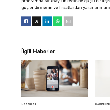
programda
Altunay
LinkedIn’de güçlü bir kişi
güçlendirmenin ve fırsatlardan yararlanmanın
İlgili Haberler
HABERLER
HABERLER