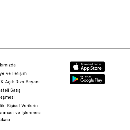
kımızda
e ve İletişim
K Açık Rıza Beyanı
feli Satış
leşmesi
ilik, Kişisel Verilerin
unması ve İşlenmesi
tikası