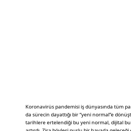
Koronavirüs pandemisi iş dünyasında tüm par
da sürecin dayattığı bir “yeni normal”e dönüştü.
tarihlere ertelendiği bu yeni normal, dijital 
artırdı. Zira böylesi puslu bir havada gelec