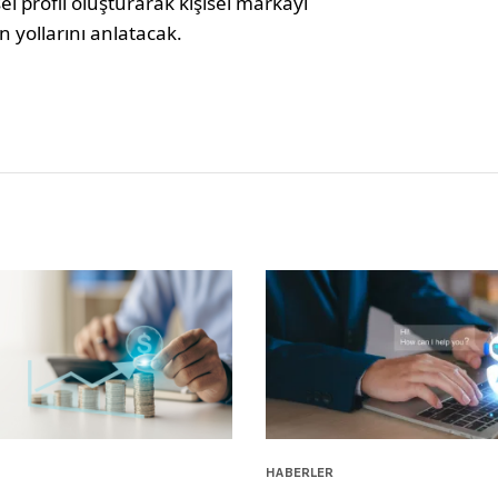
sel profil oluşturarak kişisel markayı
 yollarını anlatacak.
HABERLER