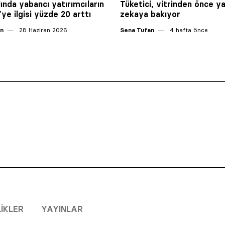
lında yabancı yatırımcıların
Tüketici, vitrinden önce y
ye ilgisi yüzde 20 arttı
zekaya bakıyor
an
28 Haziran 2026
Sena Tufan
4 hafta önce
LIKLER
YAYINLAR