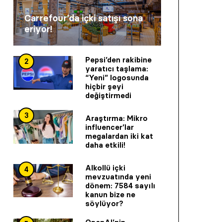
Carrefour’da içki satışı sona
eriyor!
Pepsi’den rakibine
2
yaratıcı taşlama:
“Yeni” logosunda
hiçbir şeyi
değiştirmedi
3
Araştırma: Mikro
influencer’lar
megalardan iki kat
daha etkili!
Alkollü içki
4
mevzuatında yeni
dönem: 7584 sayılı
kanun bize ne
söylüyor?