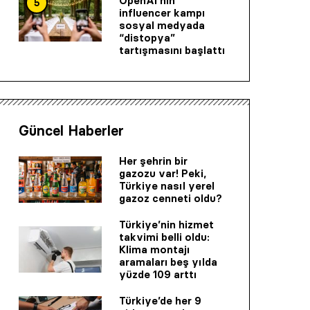
OpenAI’nin
5
influencer kampı
sosyal medyada
“distopya”
tartışmasını başlattı
Güncel Haberler
Her şehrin bir
gazozu var! Peki,
Türkiye nasıl yerel
gazoz cenneti oldu?
Türkiye’nin hizmet
takvimi belli oldu:
Klima montajı
aramaları beş yılda
yüzde 109 arttı
Türkiye’de her 9