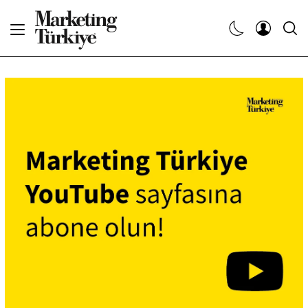
Abone Ol
Haberler
Yaratıcı İşler
Dergiler
Etkinlikler
Söyleşiler
Kariyer