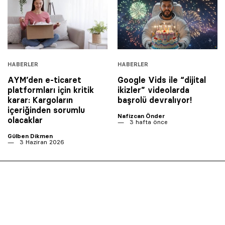
HABERLER
HABERLER
AYM’den e-ticaret
Google Vids ile “dijital
platformları için kritik
ikizler” videolarda
karar: Kargoların
başrolü devralıyor!
içeriğinden sorumlu
Nafizcan Önder
olacaklar
3 hafta önce
Gülben Dikmen
3 Haziran 2026