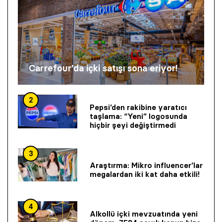
Carrefour’da içki satışı sona eriyor!
2
Pepsi’den rakibine yaratıcı
taşlama: “Yeni” logosunda
hiçbir şeyi değiştirmedi
3
Araştırma: Mikro influencer’lar
megalardan iki kat daha etkili!
4
Alkollü içki mevzuatında yeni