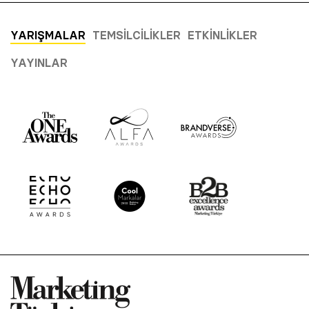
YARIŞMALAR
TEMSILCILIKLER
ETKINLIKLER
YAYINLAR