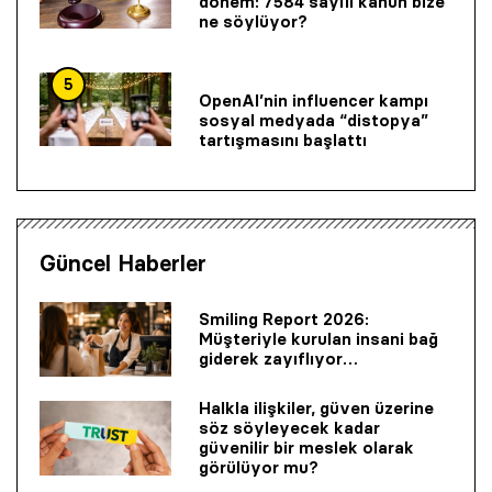
dönem: 7584 sayılı kanun bize
ne söylüyor?
5
OpenAI’nin influencer kampı
sosyal medyada “distopya”
tartışmasını başlattı
Güncel Haberler
Smiling Report 2026:
Müşteriyle kurulan insani bağ
giderek zayıflıyor…
Halkla ilişkiler, güven üzerine
söz söyleyecek kadar
güvenilir bir mes­lek olarak
görülüyor mu?