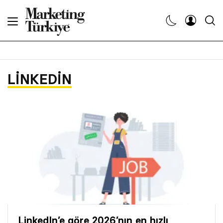
Abone Ol
Haberler
LINKEDIN
Yaratıcı İşler
Dergiler
Etkinlikler
Söyleşiler
Kariyer
LinkedIn’e göre 2026’nın en hızlı