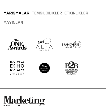
YARIŞMALAR
TEMSILCILIKLER
ETKINLIKLER
YAYINLAR