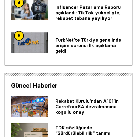
4
Influencer Pazarlama Raporu
açıklandı: TikTok yükselişte,
rekabet tabana yayılıyor
5
TurkNet’te Türkiye genelinde
erişim sorunu: İlk açıklama
geldi
Güncel Haberler
Rekabet Kurulu’ndan A101’in
CarrefourSA devralmasına
koşullu onay
TDK sözlüğünde
“Sürdürülebilirlik” tanımı