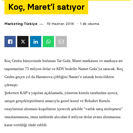
Koç, Maret’i satıyor
Yazarlar
Araştırma
Marketing Türkiye
19 Haziran 2014
1 dk okuma
Koç Grubu bünyesinde bulunan Tat Gıda, Maret markasını ve markaya ait
taşınmazları 75 milyon dolar ve KDV bedelle Namet Gıda’ya satacak. Koç
Grubu geçen yıl da Harranova çiftliğini Namet’e satarak besicilikten
çıkmıştı.
Şirketten KAP’a yapılan açıklamada, yönetim kurulu tarafından ayrıca,
satışın gerçekleştirilmesi amacıyla genel kurul ve Rekabet Kurulu
onaylarının alınması koşullarını içerecek şekilde “varlık satış sözleşmesi”
imzalanmasına, imza tarihinde alıcıdan 6 milyon dolar avans alınmasına
karar verildiği ifade edildi.