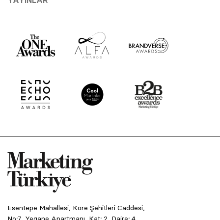
Esentepe Mahallesi, Kore Şehitleri Caddesi,
No:7, Yegane Apartmanı, Kat: 2, Daire: 4,