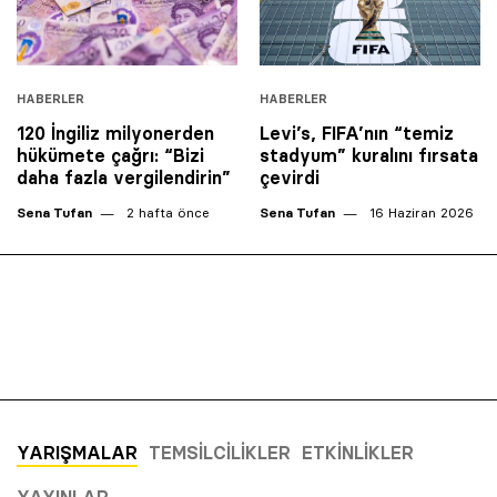
HABERLER
HABERLER
120 İngiliz milyonerden
Levi’s, FIFA’nın “temiz
hükümete çağrı: “Bizi
stadyum” kuralını fırsata
daha fazla vergilendirin”
çevirdi
Sena Tufan
2 hafta önce
Sena Tufan
16 Haziran 2026
YARIŞMALAR
TEMSILCILIKLER
ETKINLIKLER
YAYINLAR