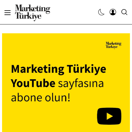
Abone Ol
Haberler
Yaratıcı İşler
Dergiler
Etkinlikler
Söyleşiler
Kariyer