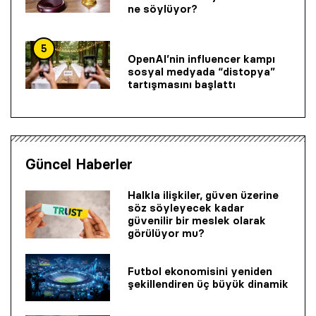
ne söylüyor?
5
OpenAI’nin influencer kampı
sosyal medyada “distopya”
tartışmasını başlattı
Güncel Haberler
Halkla ilişkiler, güven üzerine
söz söyleyecek kadar
güvenilir bir mes­lek olarak
görülüyor mu?
Futbol ekonomisini yeniden
şekillendiren üç büyük dinamik