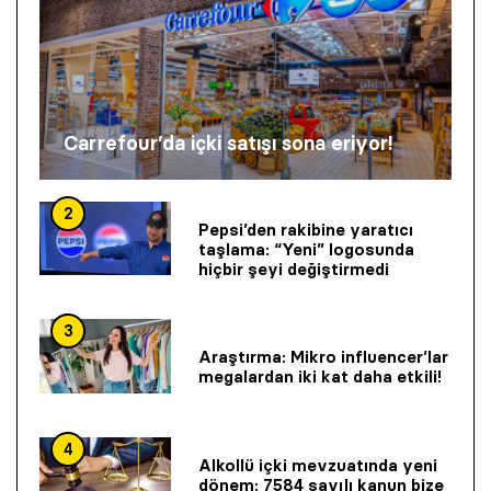
Carrefour’da içki satışı sona eriyor!
2
Pepsi’den rakibine yaratıcı
taşlama: “Yeni” logosunda
hiçbir şeyi değiştirmedi
3
Araştırma: Mikro influencer’lar
megalardan iki kat daha etkili!
4
Alkollü içki mevzuatında yeni
dönem: 7584 sayılı kanun bize