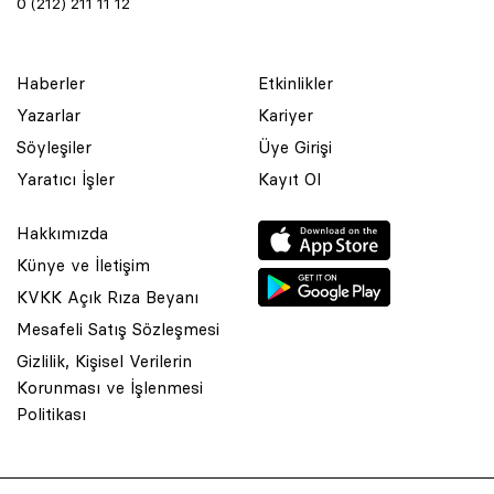
0 (212) 211 11 12
Haberler
Etkinlikler
Yazarlar
Kariyer
Söyleşiler
Üye Girişi
Yaratıcı İşler
Kayıt Ol
Hakkımızda
Künye ve İletişim
KVKK Açık Rıza Beyanı
Mesafeli Satış Sözleşmesi
Gizlilik, Kişisel Verilerin
Korunması ve İşlenmesi
© 2001 Rota Yayın Yapım Tanıtım Tic. Ltd. Şti. Bu Sitede Bulunan
Politikası
Yazı Ve Çizimlerin Her Hakkı Saklıdır.
Asquared WordPress Agency
tarafından tasarlanmış ve