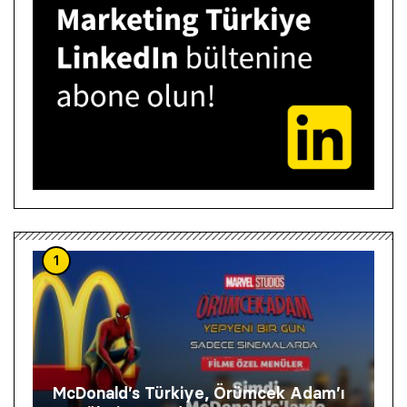
1
McDonald’s Türkiye, Örümcek Adam’ı