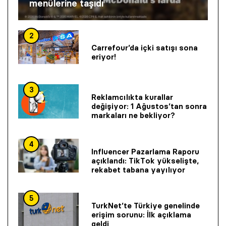
menülerine taşıdı
2
Carrefour’da içki satışı sona
eriyor!
3
Reklamcılıkta kurallar
değişiyor: 1 Ağustos’tan sonra
markaları ne bekliyor?
4
Influencer Pazarlama Raporu
açıklandı: TikTok yükselişte,
rekabet tabana yayılıyor
5
TurkNet’te Türkiye genelinde
erişim sorunu: İlk açıklama
geldi