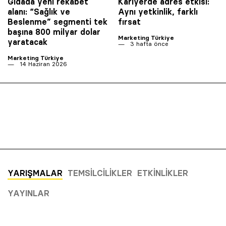
Gıdada yeni rekabet
Kariyerde adres etkisi:
alanı: “Sağlık ve
Aynı yetkinlik, farklı
Beslenme” segmenti tek
fırsat
başına 800 milyar dolar
Marketing Türkiye
yaratacak
3 hafta önce
Marketing Türkiye
14 Haziran 2026
YARIŞMALAR
TEMSILCILIKLER
ETKINLIKLER
YAYINLAR