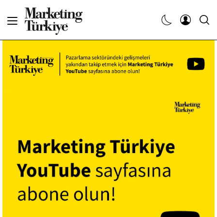
Abone Ol
Haberler
Yaratıcı İşler
Dergiler
Etkinlikler
Söyleşiler
Kariyer