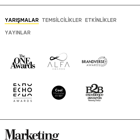
YARIŞMALAR
TEMSILCILIKLER
ETKINLIKLER
YAYINLAR