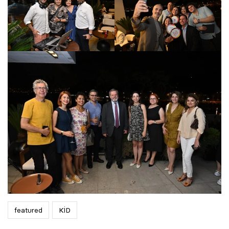
featured
KİD