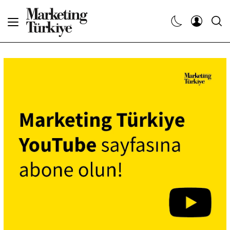
Abone Ol
Haberler
Yaratıcı İşler
Dergiler
Etkinlikler
Söyleşiler
Kariyer