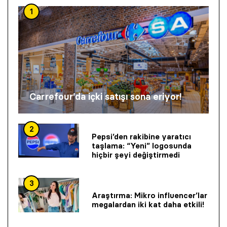
1
Carrefour’da içki satışı sona eriyor!
2
Pepsi’den rakibine yaratıcı
taşlama: “Yeni” logosunda
hiçbir şeyi değiştirmedi
3
Araştırma: Mikro influencer’lar
megalardan iki kat daha etkili!