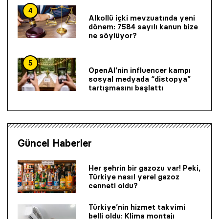
4
Alkollü içki mevzuatında yeni
dönem: 7584 sayılı kanun bize
ne söylüyor?
5
OpenAI’nin influencer kampı
sosyal medyada “distopya”
tartışmasını başlattı
Güncel Haberler
Her şehrin bir gazozu var! Peki,
Türkiye nasıl yerel gazoz
cenneti oldu?
Türkiye’nin hizmet takvimi
belli oldu: Klima montajı