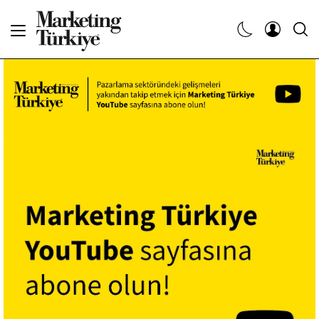
Abone Ol
Haberler
Yaratıcı İşler
Dergiler
Etkinlikler
Söyleşiler
Kariyer