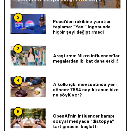
2
Pepsi’den rakibine yaratıcı
taşlama: “Yeni” logosunda
hiçbir şeyi değiştirmedi
3
Araştırma: Mikro influencer’lar
megalardan iki kat daha etkili!
4
Alkollü içki mevzuatında yeni
dönem: 7584 sayılı kanun bize
ne söylüyor?
5
OpenAI’nin influencer kampı
sosyal medyada “distopya”
tartışmasını başlattı