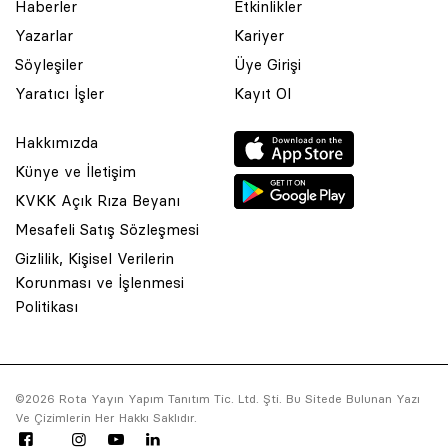
Haberler
Etkinlikler
Yazarlar
Kariyer
Söyleşiler
Üye Girişi
Yaratıcı İşler
Kayıt Ol
Hakkımızda
Künye ve İletişim
KVKK Açık Rıza Beyanı
Mesafeli Satış Sözleşmesi
Gizlilik, Kişisel Verilerin
Korunması ve İşlenmesi
© 2001 Rota Yayın Yapım Tanıtım Tic. Ltd. Şti. Bu Sitede Bulunan
Politikası
Yazı Ve Çizimlerin Her Hakkı Saklıdır.
Asquared WordPress Agency
tarafından tasarlanmış ve
kodlanmıştır.
©2026 Rota Yayın Yapım Tanıtım Tic. Ltd. Şti. Bu Sitede Bulunan Yazı
Ve Çizimlerin Her Hakkı Saklıdır.