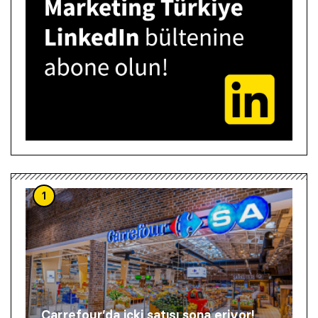
1
Carrefour’da içki satışı sona eriyor!