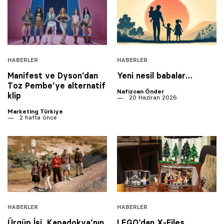
HABERLER
HABERLER
Manifest ve Dyson’dan
Yeni nesil babalar…
Toz Pembe’ye alternatif
Nafizcan Önder
klip
20 Haziran 2026
Marketing Türkiye
2 hafta önce
HABERLER
HABERLER
Ürgüp İşi, Kapadokya’nın
LEGO’dan X-Files