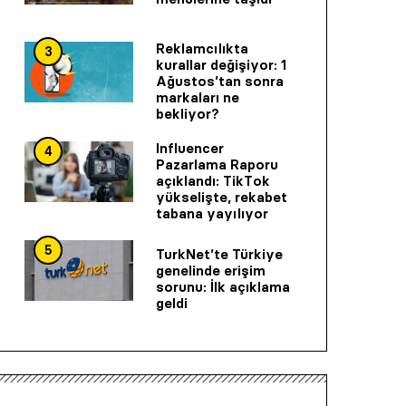
Reklamcılıkta
3
kurallar değişiyor: 1
Ağustos’tan sonra
markaları ne
bekliyor?
Influencer
4
Pazarlama Raporu
açıklandı: TikTok
yükselişte, rekabet
tabana yayılıyor
5
TurkNet’te Türkiye
genelinde erişim
sorunu: İlk açıklama
geldi