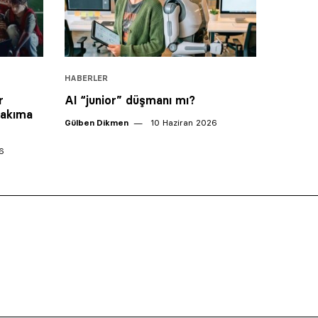
HABERLER
r
AI “junior” düşmanı mı?
takıma
Gülben Dikmen
10 Haziran 2026
6