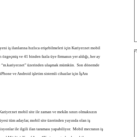
yeni iş ilanlarına hızlıca erişebilmeleri için Kariyer.net mobil
 özgeçmiş ve 41 binden fazla üye firmanın yer aldığı, her ay
sine “m.kariyer.net” üzerinden ulaşmak mümkün.
Son dönemde
 iPhone ve Android işletim sistemli cihazlar için İşAra
 Kariyer.net mobil site ile zaman ve mekân sınırı olmaksızın
üyesi tüm adaylar, mobil site üzerinden yayında olan iş
isyonlar ile ilgili ilan taraması yapabiliyor. Mobil mecranın iş