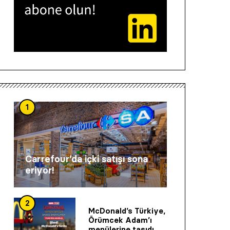
1
Carrefour’da içki satışı sona
eriyor!
2
McDonald’s Türkiye,
Örümcek Adam’ı
menülerine taşıdı