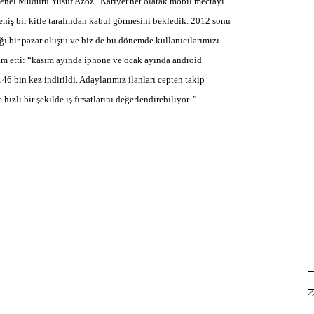
Genel Müdürü Yusuf Azoz “Kariyer.net olarak mobil mecrayı
eniş bir kitle tarafından kabul görmesini bekledik. 2012 sonu
ığı bir pazar oluştu ve biz de bu dönemde kullanıcılarımızı
am etti: “kasım ayında iphone ve ocak ayında android
46 bin kez indirildi. Adaylarımız ilanları cepten takip
zlı bir şekilde iş fırsatlarını değerlendirebiliyor. ”