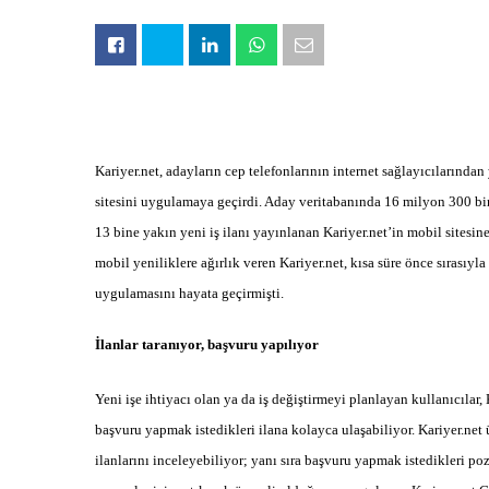
Kariyer.net, adayların cep telefonlarının internet sağlayıcılarından 
sitesini uygulamaya geçirdi. Aday veritabanında 16 milyon 300 bin
13 bine yakın yeni iş ilanı yayınlanan Kariyer.net’in mobil site
mobil yeniliklere ağırlık veren Kariyer.net, kısa süre önce sırasıyla
uygulamasını hayata geçirmişti.
İlanlar taranıyor, başvuru yapılıyor
Yeni işe ihtiyacı olan ya da iş değiştirmeyi planlayan kullanıcılar,
başvuru yapmak istedikleri ilana kolayca ulaşabiliyor. Kariyer.net 
ilanlarını inceleyebiliyor; yanı sıra başvuru yapmak istedikleri poz