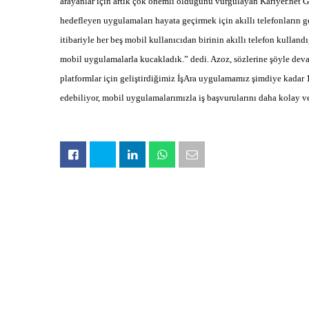
arayanlar için artık çok önemli olduğunu vurgulayan Kariyer.net 
hedefleyen uygulamaları hayata geçirmek için akıllı telefonların g
itibariyle her beş mobil kullanıcıdan birinin akıllı telefon kulland
mobil uygulamalarla kucakladık.” dedi. Azoz, sözlerine şöyle dev
platformlar için geliştirdiğimiz İşAra uygulamamız şimdiye kadar 1
edebiliyor, mobil uygulamalarımızla iş başvurularını daha kolay ve hı