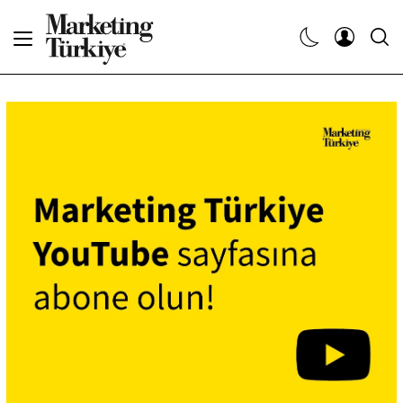
Abone Ol
Haberler
Yaratıcı İşler
Dergiler
Etkinlikler
Söyleşiler
Kariyer