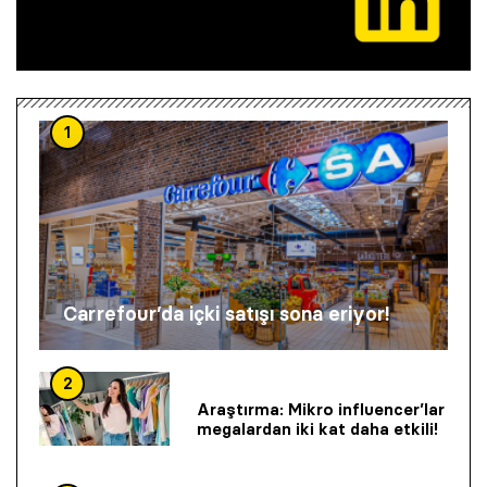
1
Carrefour’da içki satışı sona eriyor!
2
Araştırma: Mikro influencer’lar
megalardan iki kat daha etkili!