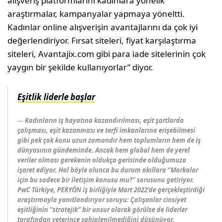
alışveriş platformlarını kadınlara yönelik
araştırmalar, kampanyalar yapmaya yöneltti.
Kadınlar online alışverişin avantajlarını da çok iyi
değerlendiriyor. Fırsat siteleri, fiyat karşılaştırma
siteleri, Avantajix.com gibi para iade sitelerinin çok
yaygın bir şekilde kullanıyorlar” diyor.
Eşitlik liderle başlar
Kadınların iş hayatına kazandırılması, eşit şartlarda
çalışması, eşit kazanması ve terfi imkanlarına erişebilmesi
gibi pek çok konu uzun zamandır hem toplumların hem de iş
dünyasının gündeminde. Ancak hem global hem de yerel
veriler olması gerekenin oldukça gerisinde olduğumuza
işaret ediyor. Hal böyle olunca bu durum akıllara “Markalar
için bu sadece bir iletişim konusu mu?” sorusunu getiriyor.
PwC Türkiye, PERYÖN iş birliğiyle Mart 2022’de gerçekleştirdiği
araştırmayla yanıtlandırıyor soruyu: Çalışanlar cinsiyet
eşitliğinin “stratejik” bir unsur olarak görülse de liderler
tarafından yeterince sahiplenilmediğini düşünüyor.