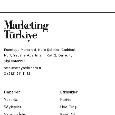
Esentepe Mahallesi, Kore Şehitleri Caddesi,
No:7, Yegane Apartmanı, Kat: 2, Daire: 4,
Şişli/İstanbul
rota@rotayayin.com.tr
0 (212) 211 11 12
Haberler
Etkinlikler
Yazarlar
Kariyer
Söyleşiler
Üye Girişi
Yaratıcı İşler
Kayıt Ol