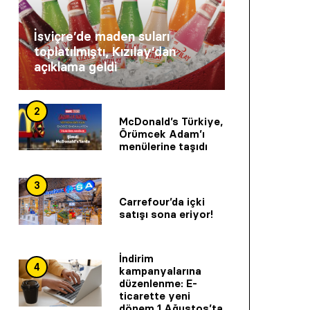
İsviçre’de maden suları
toplatılmıştı, Kızılay’dan
açıklama geldi
2
McDonald’s Türkiye,
Örümcek Adam’ı
menülerine taşıdı
3
Carrefour’da içki
satışı sona eriyor!
İndirim
4
kampanyalarına
düzenlenme: E-
ticarette yeni
dönem 1 Ağustos’ta