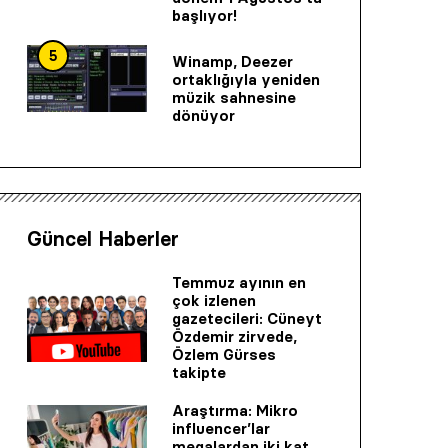
başlıyor!
5
Winamp, Deezer
ortaklığıyla yeniden
müzik sahnesine
dönüyor
Güncel Haberler
Temmuz ayının en
çok izlenen
gazetecileri: Cüneyt
Özdemir zirvede,
Özlem Gürses
takipte
Araştırma: Mikro
influencer’lar
megalardan iki kat