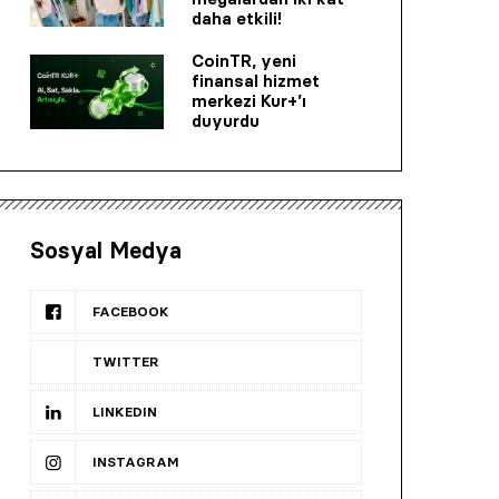
daha etkili!
CoinTR, yeni
finansal hizmet
merkezi Kur+’ı
duyurdu
Sosyal Medya
FACEBOOK
TWITTER
LINKEDIN
INSTAGRAM