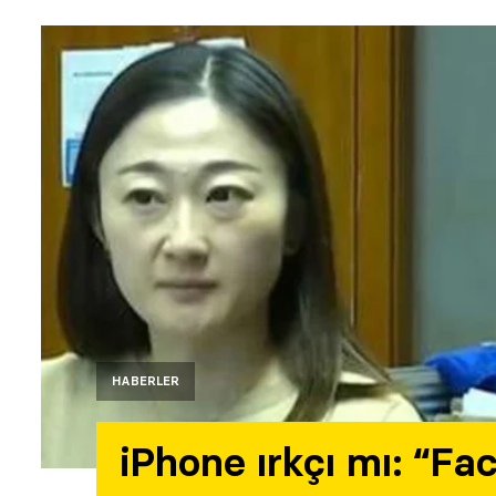
HABERLER
iPhone ırkçı mı: “Fac