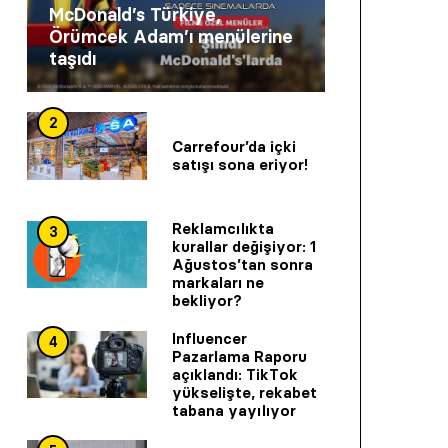
McDonald’s Türkiye,
Örümcek Adam’ı menülerine
taşıdı
2
Carrefour’da içki
satışı sona eriyor!
Reklamcılıkta
3
kurallar değişiyor: 1
Ağustos’tan sonra
markaları ne
bekliyor?
Influencer
4
Pazarlama Raporu
açıklandı: TikTok
yükselişte, rekabet
tabana yayılıyor