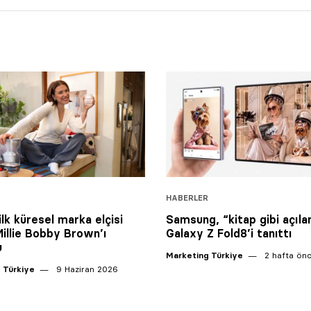
HABERLER
ilk küresel marka elçisi
Samsung, “kitap gibi açıla
Millie Bobby Brown’ı
Galaxy Z Fold8’i tanıttı
u
Marketing Türkiye
2 hafta ön
 Türkiye
9 Haziran 2026