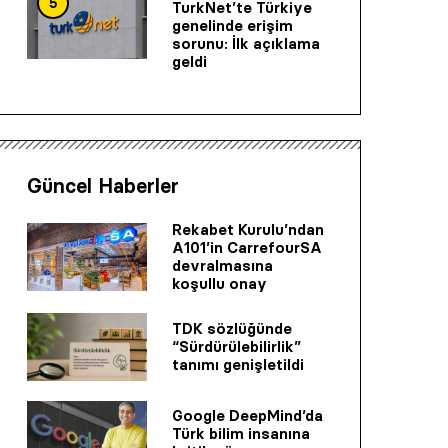
5
TurkNet’te Türkiye
genelinde erişim
sorunu: İlk açıklama
geldi
Güncel Haberler
Rekabet Kurulu’ndan
A101’in CarrefourSA
devralmasına
koşullu onay
TDK sözlüğünde
“Sürdürülebilirlik”
tanımı genişletildi
Google DeepMind’da
Türk bilim insanına