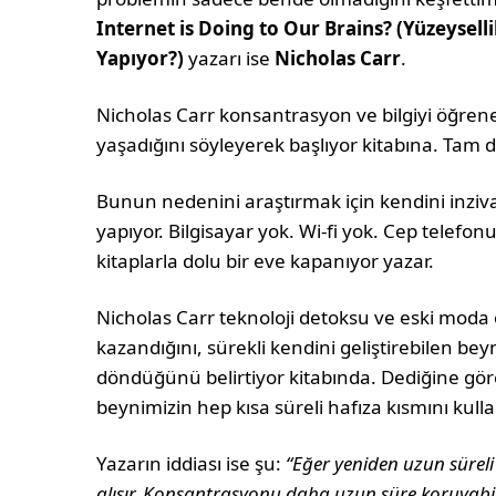
Internet is Doing to Our Brains? (Yüzeysell
Yapıyor?)
yazarı ise
Nicholas Carr
.
Nicholas Carr konsantrasyon ve bilgiyi öğre
yaşadığını söyleyerek başlıyor kitabına. Tam da
Bunun nedenini araştırmak için kendini inzivay
yapıyor. Bilgisayar yok. Wi-fi yok. Cep telefonu
kitaplarla dolu bir eve kapanıyor yazar.
Nicholas Carr teknoloji detoksu ve eski mo
kazandığını, sürekli kendini geliştirebilen b
döndüğünü belirtiyor kitabında. Dediğine gör
beynimizin hep kısa süreli hafıza kısmını kul
Yazarın iddiası ise şu:
“Eğer yeniden uzun sürel
alışır. Konsantrasyonu daha uzun süre koruyabiliri