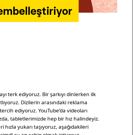
embelleştiriyor
yı terk ediyoruz. Bir şarkıyı dinlerken ilk
lıyoruz. Dizilerin arasındaki reklama
rcih ediyoruz. YouTube’da videoları
da, tabletlerimizde hep bir hız halindeyiz.
i hızla yukarı taşıyoruz, aşağıdakileri
şimdi şu an sahip olmak istiyoruz.