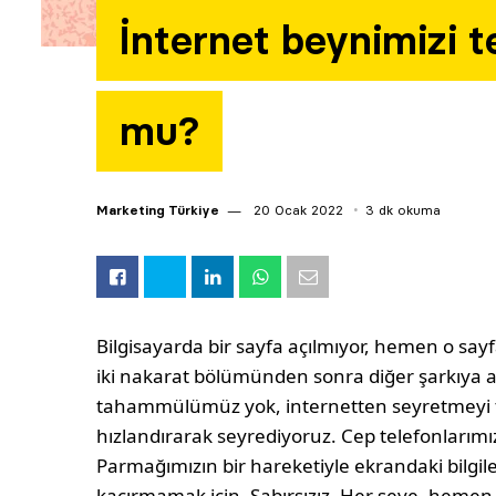
İnternet beynimizi t
mu?
Marketing Türkiye
20 Ocak 2022
3 dk okuma
Bilgisayarda bir sayfa açılmıyor, hemen o sayfa
iki nakarat bölümünden sonra diğer şarkıya at
tahammülümüz yok, internetten seyretmeyi te
hızlandırarak seyrediyoruz. Cep telefonlarımız
Parmağımızın bir hareketiyle ekrandaki bilgiler
kaçırmamak için. Sabırsızız. Her şeye, hemen 