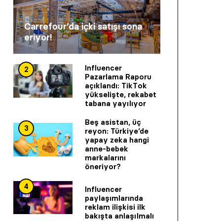
Carrefour’da içki satışı sona
eriyor!
Influencer
2
Pazarlama Raporu
açıklandı: TikTok
yükselişte, rekabet
tabana yayılıyor
Beş asistan, üç
3
reyon: Türkiye’de
yapay zeka hangi
anne-bebek
markalarını
öneriyor?
4
Influencer
paylaşımlarında
reklam ilişkisi ilk
bakışta anlaşılmalı