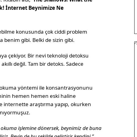
ik! İnternet Beynimize Ne
nebilme konusunda çok ciddi problem
 benim gibi. Belki de sizin gibi.
a çekiyor. Bir nevi teknoloji detoksu
 akıllı değil. Tam bir detoks. Sadece
da okuma yöntemi ile konsantrasyonunu
eyninin hemen hemen eski haline
e internette araştırma yapıp, okurken
lanıyormuşuz.
i okuma işlemine dönersek, beynimiz de buna
z. Beyin de bu şekilde geliştirir kendini.”