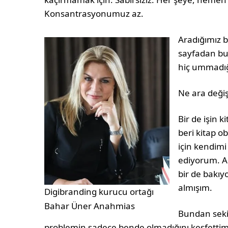
Konsantrasyonumuz az.
Aradığımız b
sayfadan bu 
hiç ummadığ
Ne ara deği
Bir de işin
beri kitap 
için kendimi
ediyorum. Al
bir de bakı
almışım.
Digibranding kurucu ortağı
Bahar Üner Anahmias
Bundan seki
problemin sadece bende olmadığını keşfettim.