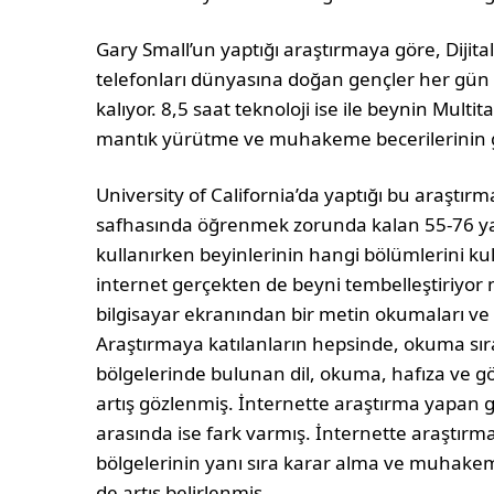
Gary Small’un yaptığı araştırmaya göre, Dijital
telefonları dünyasına doğan gençler her gün
kalıyor. 8,5 saat teknoloji ise ile beynin Mult
mantık yürütme ve muhakeme becerilerinin ge
University of California’da yaptığı bu araştırmad
safhasında öğrenmek zorunda kalan 55-76 yaş 
kullanırken beyinlerinin hangi bölümlerini ku
internet gerçekten de beyni tembelleştiriyor
bilgisayar ekranından bir metin okumaları ve
Araştırmaya katılanların hepsinde, okuma sır
bölgelerinde bulunan dil, okuma, hafıza ve gö
artış gözlenmiş. İnternette araştırma yapan 
arasında ise fark varmış. İnternette araştır
bölgelerinin yanı sıra karar alma ve muhakem
de artış belirlenmiş.