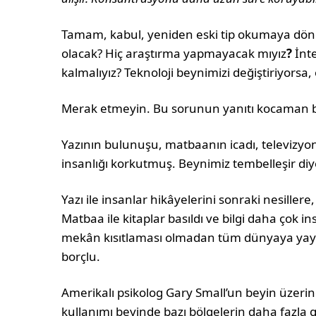
Tamam, kabul, yeniden eski tip okumaya döne
olacak? Hiç araştırma yapmayacak mıyız
?
İnt
kalmalıyız? Teknoloji beynimizi değiştiriyorsa,
Merak etmeyin. Bu sorunun yanıtı kocaman bi
Yazının bulunuşu, matbaanın icadı, televizyo
insanlığı korkutmuş. Beynimiz tembelleşir diy
Yazı ile insanlar hikâyelerini sonraki nesille
Matbaa ile kitaplar basıldı ve bilgi daha çok in
mekân kısıtlaması olmadan tüm dünyaya yayıldı
borçlu.
Amerikalı psikolog Gary Small’un beyin üzerin
kullanımı beyinde bazı bölgelerin daha fazla 