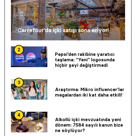
Carrefour’da içki satışı sona eriyor!
2
Pepsi’den rakibine yaratıcı
taşlama: “Yeni” logosunda
hiçbir şeyi değiştirmedi
3
Araştırma: Mikro influencer’lar
megalardan iki kat daha etkili!
4
Alkollü içki mevzuatında yeni
dönem: 7584 sayılı kanun bize
ne söylüyor?