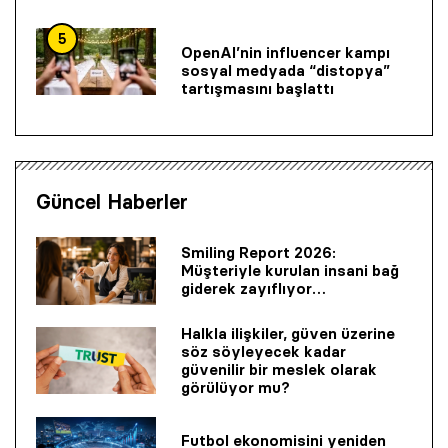
5
OpenAI’nin influencer kampı
sosyal medyada “distopya”
tartışmasını başlattı
Güncel Haberler
Smiling Report 2026:
Müşteriyle kurulan insani bağ
giderek zayıflıyor…
Halkla ilişkiler, güven üzerine
söz söyleyecek kadar
güvenilir bir mes­lek olarak
görülüyor mu?
Futbol ekonomisini yeniden