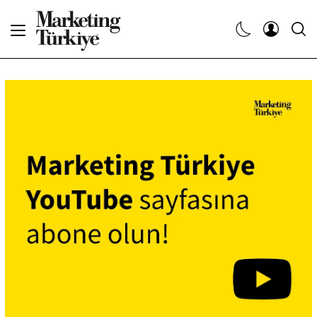
Abone Ol
Haberler
Yaratıcı İşler
Dergiler
Etkinlikler
Söyleşiler
Kariyer